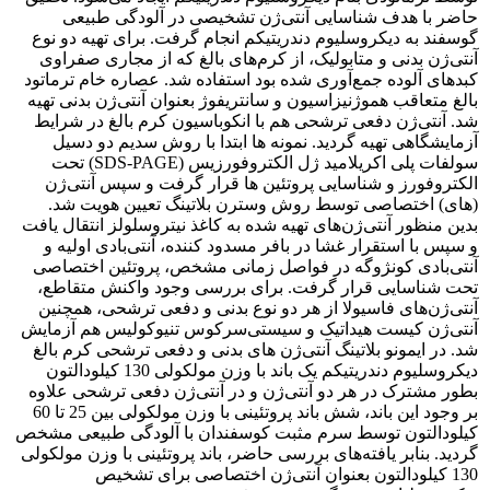
حاضر با هدف شناسایی آنتی‌ژن تشخیصی در آلودگی طبیعی
گوسفند به دیکروسلیوم دندریتیکم‌ ‌انجام گرفت. برای تهیه دو نوع
آنتی‌ژن بدنی و متابولیک، از کرم‌های بالغ که از مجاری صفراوی
کبدهای آلوده جمع‌آوری شده بود استفاده شد. عصاره خام ترماتود
بالغ متعاقب هموژنیزاسیون و سانتریفوژ بعنوان آنتی‌ژن بدنی تهیه
شد. آنتی‌ژن دفعی ترشحی هم با انکوباسیون کرم بالغ در شرایط
آزمایشگاهی تهیه گردید. نمونه ها ابتدا با روش سدیم دو دسیل
سولفات پلی اکریلامید ژل الکتروفورزیس ‌(SDS-PAGE)‌ تحت
الکتروفورز و شناسایی پروتئین ها قرار گرفت و سپس آنتی‌ژن
(های) اختصاصی توسط روش وسترن بلاتینگ تعیین هویت شد.
بدین منظور آنتی‌ژن‌های تهیه شده به کاغذ نیتروسلولز انتقال یافت
و سپس با استقرار غشا در بافر مسدود کننده، آنتی‌بادی اولیه و
آنتی‌بادی کونژوگه در فواصل زمانی مشخص، پروتئین اختصاصی
تحت شناسایی قرار گرفت. برای بررسی وجود واکنش متقاطع،
آنتی‌ژن‌‌های فاسیولا‌ ‌از هر دو نوع بدنی و دفعی ترشحی، همچنین
آنتی‌ژن کیست هیداتیک و سیستی‌سرکوس تنیوکولیس هم آزمایش
شد. در ایمونو بلاتینگ آنتی‌ژن های بدنی و دفعی ترشحی کرم بالغ
دیکروسلیوم دندریتیکم‌ ‌یک باند با وزن مولکولی 130 کیلودالتون
بطور مشترک در هر دو آنتی‌ژن و در آنتی‌ژن دفعی ترشحی علاوه
بر وجود این باند، شش باند پروتئینی با وزن مولکولی بین 25 تا 60
کیلودالتون توسط سرم مثبت کوسفندان با آلودگی طبیعی مشخص
گردید. بنابر یافته‌های بررسی حاضر، باند پروتئینی با وزن مولکولی
130 کیلودالتون بعنوان آنتی‌ژن اختصاصی برای تشخیص