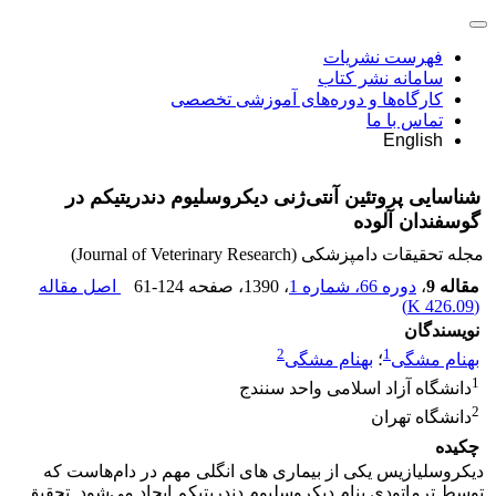
فهرست نشریات
سامانه نشر کتاب
کارگاه‌ها و دوره‌های آموزشی تخصصی
تماس با ما
English
شناسایی پروتئین آنتی‌ژنی دیکروسلیوم دندریتیکم‌ ‌در
گوسفندان آلوده
مجله تحقیقات دامپزشکی (Journal of Veterinary Research)
مقاله 9
،
دوره 66، شماره 1
، 1390
، صفحه
61-124
اصل مقاله
)
426.09 K
(
نویسندگان
2
1
بهنام مشگی
؛
بهنام مشگی
1
دانشگاه آزاد اسلامی واحد سنندج
2
دانشگاه تهران
چکیده
دیکروسلیازیس یکی از بیماری ‌‌های انگلی مهم در دام‌هاست که
توسط ترماتودی بنام دیکروسلیوم دندریتیکم‌ ‌ایجاد می‌شود. تحقیق