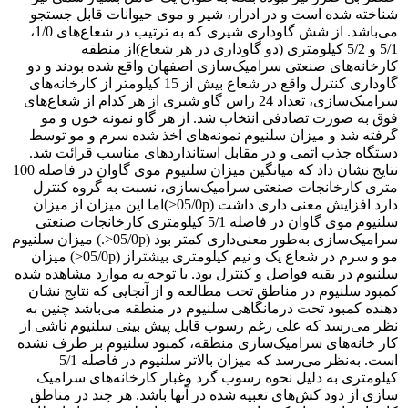
شناخته شده است و در ادرار، شیر و موی حیوانات قابل جستجو
می‌باشد. از شش گاوداری شیری که به ترتیب در شعاع‌های 1/0،
5/1 و 5/2 کیلومتری (دو گاوداری در هر شعاع)از منطقه
کارخانه‌های صنعتی سرامیک‌سازی اصفهان واقع شده بودند و دو
گاوداری کنترل واقع در شعاع بیش از 15 کیلومتر از کارخانه‌های
سرامیک‌سازی، تعداد 24 راس گاو شیری از هر کدام از شعاع‌های
فوق به صورت تصادفی انتخاب شد. از هر گاو نمونه خون و مو
گرفته شد و میزان سلنیوم نمونه‌های اخذ شده سرم و مو توسط
دستگاه جذب اتمی و در مقابل استانداردهای مناسب قرائت شد.
نتایج نشان داد که میانگین میزان سلنیوم موی گاوان در فاصله 100
متری کارخانجات صنعتی سرامیک‌سازی، نسبت به گروه کنترل
دارد افزایش معنی داری داشت (05/0p<‌)اما این میزان از میزان
سلنیوم موی گاوان در فاصله 5/1 کیلومتری کارخانجات صنعتی
سرامیک‌سازی به‌طور معنی‌داری کمتر بود (05/0p<‌.) میزان سلنیوم
مو و سرم در شعاع یک و نیم کیلومتری بیشتراز (05/0p<‌)‌ میزان
سلنیوم در بقیه فواصل و کنترل بود. با توجه به موارد مشاهده شده
کمبود سلنیوم در مناطق تحت مطالعه و از آنجایی که نتایج نشان
دهنده کمبود تحت درمانگاهی سلنیوم در منطقه می‌باشد چنین به
نظر می‌رسد که علی رغم رسوب قابل پیش بینی سلنیوم ناشی از
کار خانه‌‌های سرامیک‌سازی منطقه، کمبود سلنیوم بر طرف نشده
است. به‌نظر می‌رسد که میزان بالاتر سلنیوم در فاصله 5/1
کیلومتری به دلیل نحوه رسوب گرد وغبار کارخانه‌های سرامیک
سازی از دود کش‌های تعبیه شده در آنها باشد. هر چند در مناطق