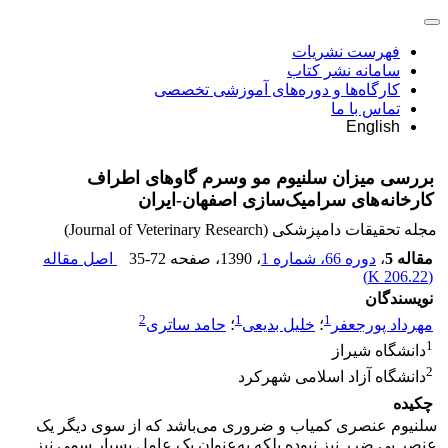
فهرست نشریات
سامانه نشر کتاب
کارگاه‌ها و دوره‌های آموزشی تخصصی
تماس با ما
English
بررسی میزان سلنیوم مو وسرم گاو‌های اطراف
کارخانه‌های سرامیک‌سازی اصفهان‌-‌ایران
مجله تحقیقات دامپزشکی (Journal of Veterinary Research)
مقاله 5
،
دوره 66، شماره 1
، 1390
، صفحه
35-72
اصل مقاله
)
206.22 K
(
نویسندگان
2
1
1
مهرداد پورجعفر
؛
خلیل بدیعی
؛
حامد ساتری
1
دانشگاه شیراز
2
دانشگاه آزاد اسلامی شهرکرد
چکیده
سلنیوم عنصری کمیاب و ضروری می‌باشد که از سوی دیگر یک
عنصر بی ضرر نیز نبوده بلکه به‌عنوان یک عامل بسیار سمی نیز