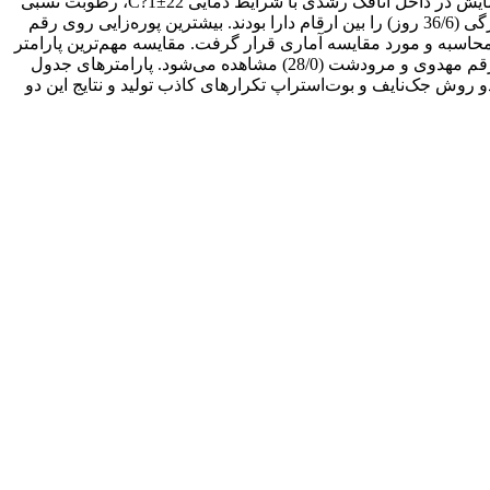
کرج روی پارامترهای زیستی شته سبز گندم مورد بررسی قرار گرفت. این ارقام عبارتند از: پیشتاز، شیراز، چمران، مهدوی و مرودشت. آزمایش در داخل اتاقک رشدی با شرایط دمایی C?1±22، رطوبت نسبی
10±70% و دوره نوری 16:8 انجام شد. نتایج نشان داد که رقم مرودشت طولانی‌ترین دوره پورگی (39/7 روز) و رقم شیراز کوتاه‌ترین دوره پورگی (36/6 روز) را بین ارقام دارا بودند. بیشترین پوره‌زایی روی رقم
 مهدوی (72/35) به دست آمد. پارامترهای R0، rm، ?، T و DT برای شته روی هر رقم محاسبه و مورد مقایسه آماری قرار گرفت. مقایسه مهم‌ترین پارامتر
یعنی نرخ ذاتی افزایش جمعیت نشان داد که بیشترین مقدار نرخ ذاتی افرایش جمعیت شته روی رقم شیراز (31/0) و کمترین مقدار آن روی رقم مهدوی و مرودشت (28/0) مشاهده می‌شود. پارامترهای جدول
 روش جک‌نایف و بوت‌استراپ تکرارهای کاذب تولید و نتایج این دو