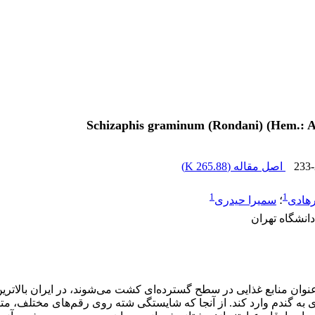
233
اصل مقاله (
265.88 K
)
1
1
رهادی
؛
سمیرا حیدری
نشگاه تهران
بران‌ناپذیری به گندم وارد کند. از آنجا که شایستگی شته روی رقم‌های مختل