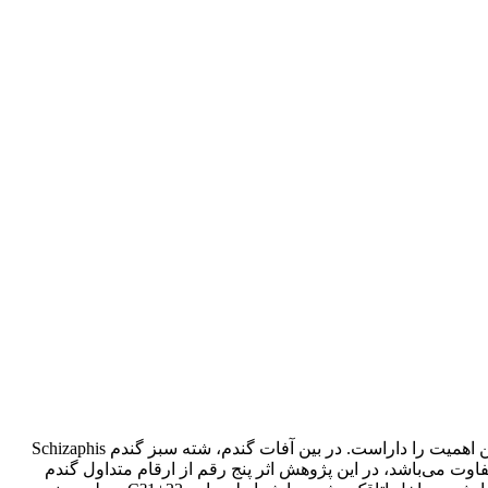
گندم نان، Triticum aestivum L.، در بین گیاهان انگشت‌شماری که به عنوان منابع غذایی در سطح گسترده‌ای کشت می‌شوند، در ایران بالاترین اهمیت را داراست. در بین آفات گندم، شته سبز گندم Schizaphis
ف، متفاوت می‌باشد، در این پژوهش اثر پنج رقم از ارقام متداول گندم