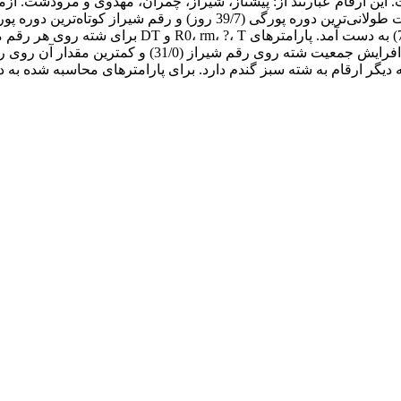
شیراز (42/46 عدد) و کمترین مقدار پوره‌زایی روی رقم
گر ارقام به شته سبز گندم دارد. برای پارامترهای محاسبه شده به دو