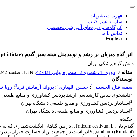
فهرست نشریات
سامانه نشر کتاب
کارگاه‌ها و دوره‌های آموزشی تخصصی
تماس با ما
English
اثر گیاه میزبان بر رشد و تولیدمثل شته سبز گندم Schizaphis graminum (Rondani) (Hem.: Aphididae)
دانش گیاهپزشکی ایران
مقاله 7
،
دوره 41، شماره 2 - شماره پیاپی 427821
، 1389
، صفحه
-242
نویسندگان
3
2
1
سمیه فتاح الحسینی
؛
حسین اللهیاری
؛
پروانه آزمایش فرد
؛
رویا ف
1
دانشجوی سابق کارشناسی ارشد پردیس کشاورزی و منابع طبیعی دا
2
استادیار پردیس کشاورزی و منابع طبیعی دانشگاه تهران
3
استاد پردیس کشاورزی و منابع طبیعی دانشگاه تهران
چکیده
graminum (Rondani) قادر است در جمعیت زیاد خسارت ج