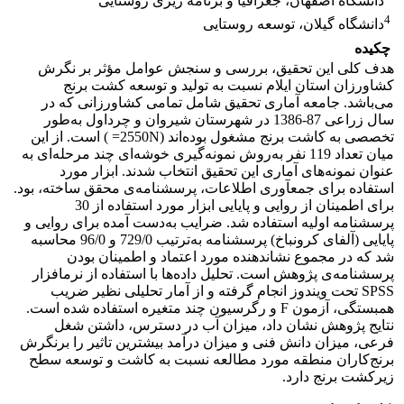
دانشگاه اصفهان، جغرافیا و برنامه ریزی روستایی
4
دانشگاه گیلان، توسعه روستایی
چکیده
هدف کلی این تحقیق، بررسی و سنجش عوامل مؤثر بر نگرش
کشاورزان استان ایلام نسبت به تولید و توسعه کشت برنج
می‌باشد. جامعه آماری تحقیق شامل تمامی کشاورزانی که در
سال زراعی 87-1386 در شهرستان شیروان و چرداول به‌طور
تخصصی به کاشت برنج مشغول بوده‌اند (2550N= ) است. از این
میان تعداد 119 نفر به‌روش نمونه‌گیری خوشه‌ای چند مرحله‌ای به
عنوان نمونه‌های آماری این تحقیق انتخاب شدند. ابزار مورد
استفاده برای جمع‎آوری اطلاعات، پرسشنامه‌ی محقق ساخته، بود.
برای اطمینان از روایی و پایایی ابزار مورد استفاده از 30
پرسشنامه اولیه استفاده شد. ضرایب به‌دست آمده برای روایی و
پایایی (آلفای کرونباخ) پرسشنامه به‌ترتیب 729/0 و 96/0 محاسبه
شد که در مجموع نشان‎دهنده مورد اعتماد و اطمینان بودن
پرسشنامه‌ی پژوهش است. تحلیل داده‌ها با استفاده از نرم‎افزار
SPSS تحت ویندوز انجام گرفته و از آمار تحلیلی نظیر ضریب
همبستگی، آزمون F و رگرسیون چند متغیره استفاده شده است.
نتایج پژوهش نشان داد، میزان آب در دسترس، داشتن شغل
فرعی، میزان دانش فنی و میزان درآمد بیشترین تاثیر را برنگرش
برنج‌کاران منطقه مورد مطالعه نسبت به کاشت و توسعه سطح
زیرکشت برنج دارد.