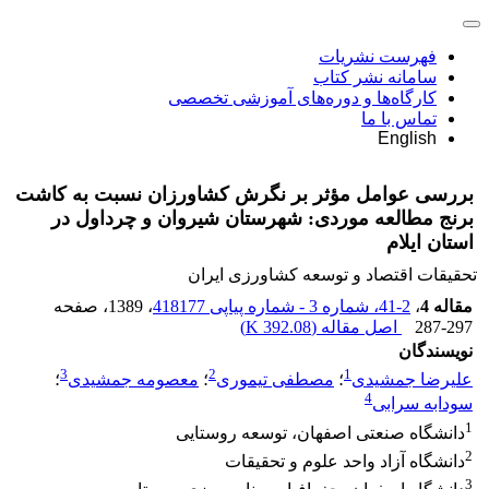
فهرست نشریات
سامانه نشر کتاب
کارگاه‌ها و دوره‌های آموزشی تخصصی
تماس با ما
English
بررسی عوامل مؤثر بر نگرش کشاورزان نسبت به کاشت
برنج مطالعه موردی: شهرستان شیروان و چرداول در
استان ایلام
تحقیقات اقتصاد و توسعه کشاورزی ایران
مقاله 4
،
2-41، شماره 3 - شماره پیاپی 418177
، 1389
، صفحه
287-297
اصل مقاله (
392.08 K
)
نویسندگان
3
2
1
علیرضا جمشیدی
؛
مصطفی تیموری
؛
معصومه جمشیدی
؛
4
سودابه سرابی
1
دانشگاه صنعتی اصفهان، توسعه روستایی
2
دانشگاه آزاد واحد علوم و تحقیقات
3