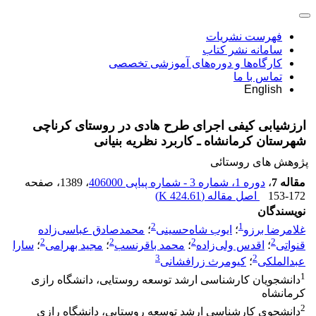
فهرست نشریات
سامانه نشر کتاب
کارگاه‌ها و دوره‌های آموزشی تخصصی
تماس با ما
English
ارزشیابی کیفی اجرای طرح‌ هادی در روستای کرناچی
شهرستان کرمانشاه ـ کاربرد نظریه بنیانی
پژوهش های روستائی
مقاله 7
،
دوره 1، شماره 3 - شماره پیاپی 406000
، 1389
، صفحه
153-172
اصل مقاله (
424.61 K
)
نویسندگان
2
1
غلامرضا برزو
؛
ایوب شاه‌حسینی
؛
محمدصادق عباسی‌زاده
2
2
2
2
قنواتی
؛
اقدس ولی‌زاده
؛
محمد باقرنسب
؛
مجید بهرامی
؛
سارا
3
2
عبدالملکی
؛
کیومرث زرافشانی
1
دانشجویان کارشناسی ارشد توسعه روستایی، دانشگاه رازی
کرمانشاه
2
دانشجوی کارشناسی ارشد توسعه روستایی، دانشگاه رازی