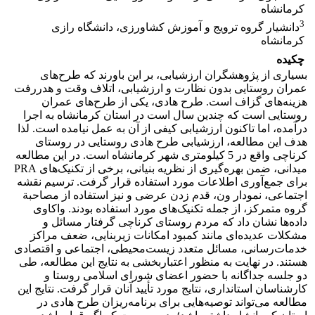
کرمانشاه
3
دانشیار گروه ترویج و آموزش کشاورزی، دانشگاه رازی
کرمانشاه
چکیده
بسیاری از پژوهشگران ارزشیابی، بر این باورند که طرح‌های
عمران روستایی بدون نظارت و ارزشیابی، اتلاف وقت و هدررفت
هزینه‌های گزاف است. طرح هادی، یکی از طرح‌های عمران
روستایی است که چندین سال است در استان کرمانشاه به اجرا
درآمده، اما تاکنون ارزشیابی کیفی از آن به عمل نیامده است. لذا
هدف این مطالعه، ارزشیابی طرح هادی روستایی در روستای
کرناچی واقع در 5 کیلومتری شهر کرمانشاه است. در این مطالعه
میدانی، ضمن بهره‌گیری از نظریه بنیانی، برخی از تکنیک‌های PRA
برای جمع‌آوری اطلاعات مورد استفاده قرار گرفت. ترسیم نقشه
اجتماعی، نمودار ون، قدم زدن عرضی و نیز استفاده از مصاحبة
گروه متمرکز، از جمله تکنیک‌های مورد استفاده بودند. واکاوی
داده‌ها نشان داد که مردم روستای کرناچی گرفتار مسائل و
مشکلات عدیده‌ای مانند کمبود امکانات زیربنایی، ضعف مراکز
خدمات‌رسانی، مسائل متعدد زیست‌محیطی، اجتماعی و اقتصادی
هستند. در نهایت به منظور اعتباربخشی به نتایج این مطالعه، طی
دو جلسه جداگانه با حضور اعضای شورای اسلامی روستا و
کارشناسان استانداری، نتایج مورد تأیید آنان قرار گرفت. نتایج این
مطالعه می‌تواند توصیه‌هایی برای برنامه‌ریزان طرح هادی در