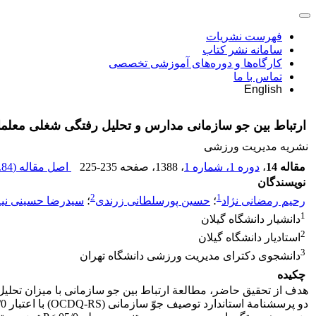
فهرست نشریات
سامانه نشر کتاب
کارگاه‌ها و دوره‌های آموزشی تخصصی
تماس با ما
English
ارتباط بین جو سازمانی مدارس و تحلیل رفتگی شغلی معلما
نشریه مدیریت ورزشی
مقاله 14
،
دوره 1، شماره 1
، 1388
، صفحه
225-235
اصل مقاله (
84 K
نویسندگان
2
1
رحیم رمضانی نژاد
؛
حسین پورسلطانی زرندی
؛
سیدرضا حسینی نیا
1
دانشیار دانشگاه گیلان
2
استادیار دانشگاه گیلان
3
دانشجوی دکترای مدیریت ورزشی دانشگاه تهران
چکیده