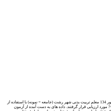
هدف از تحقیق حاضر، مطالعة ارتباط بین جو سازمانی با میزان تحلیل رفتگی شغلی معلمان تربیت بدنی مدارس شهر رشت بود. به این منظور 134 معلم تربیت بدنی شهر رشت (جامعه = نمونه) با استفاده از
سشنامة استاندارد توصیف جوّ سازمانی (OCDQ-RS) با اعتبار 82/0 = ? و پرسشنامة تحلیل رفتگی شغلی مسلش (MBI) با اعتبار 85/0 =? مورد ارزیابی قرار گرفتند. داده های به دست آمده از آزمون