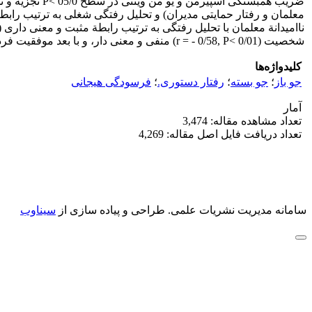
شخصیت (r = - 0/58, P< 0/01) منفی و معنی دار، و با بعد موفقیت فردی معلمان (r = 0/78, P< 0/01) مثبت و معنی دار بود.
کلیدواژه‌ها
جو باز
؛
جو بسته
؛
رفتار دستوری.
؛
فرسودگی هیجانی
آمار
تعداد مشاهده مقاله: 3,474
تعداد دریافت فایل اصل مقاله: 4,269
سامانه مدیریت نشریات علمی.
طراحی و پیاده سازی از
سیناوب