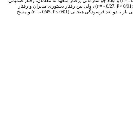
ضریب همبستگی اسپیرمن و یو من ویتنی در سطح 05/0 >P تجزیه و تحلیل شد. نتایج نشان داد بین جو سازمانی و تحلیل رفتگی (r = - 0/27, P< 0/01) و ابعاد جو سازمانی (رفتار متعهدانه معلمان؛ رفتار صمیمی
معلمان و رفتار حمایتی مدیران) و تحلیل رفتگی شغلی به ترتیب رابطة منفی و معنی داری وجود دارد (r = - 0/27, P< 0/01; r= - 0/26, P< 0/01; r= - 0/26, P< 0/01) ، ولی بین رفتار دستوری مدیران و رفتار
ناامیدانة معلمان با تحلیل رفتگی به ترتیب رابطة مثبت و معنی داری (r = 0/32, P< 0/01; r= 0/28, P< 0/01) مشاهده شد. رابطة بین جو سازمانی باز با دو بعد فرسودگی هیجانی (r = - 0/45, P< 0/01) و مسخ