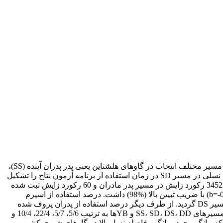
با استفاده از داده‌های جمع‎آوری شده از دام‎های تحت پوشش مرکز اصلاح نژاد دام کشور، میانگین توزیع سنی جمعیت و فاصله نسل در چهار مسیر مختلف انتخاب در گاوهای هلشتاین یعنی پدر پدران آینده (SS)،
پدر مادران آینده (SD)، مادر پدران آینده (DS) و مادر مادران آینده (DD) و نیز مسیر گاوهای نر جوان (YB) که در واقع بخشی از مقدار فاصله نسلی در مسیر SD در زمان استفاده از برنامه آزمون نتاج را تشکیل
می‎دهد، مورد بررسی قرار گرفت. رکوردها شامل 584053 رکورد زایش در مسیر مادر مادران، 236628 رکورد زایش در مسیر مادر پدران، 345213 رکورد زایش در مسیر پدر مادران و 60 رکورد زایش ثبت شده
در مسیر پدر پدران از سال 1373 الی 1387 بود. نرخ بقای دام‎های ماده از یک دوره شیردهی به دوره شیردهی بعدی، روند خطی نزولی (0461/0-=b) با ضریب تبیین بالا (%98) داشت. درصد استفاده از اسپرم
گاوهای نر جوان، به علت هزینه پایین‎تر آن در مقایسه با گاوهای نر پروف شده بالا بود؛ که این امر به نوبه خود سبب کاهش فاصله نسلی در مسیر DS گردید. از طرف دیگر درصد استفاده از پدران پروف شده
داخلی در مسیر SS در مقایسه با اسپرم پدران پروف شده وارداتی بسیار پایین بود. با توجه مقادیر توزیع سنی به دست آمده، فاصله نسل در مسیرهای SS، SD، DS، DD و YBها به ترتیب 5/6، 5/7، 22/4، 10/4 و
آزمون، میانگین فاصله نسل در گاوهای هلشتاین نر و ماده ایران 37/5 سال برآورد گردید، که بیانگر وجود میانگین فاصله نسل بالا در گاوهای شیری کشور