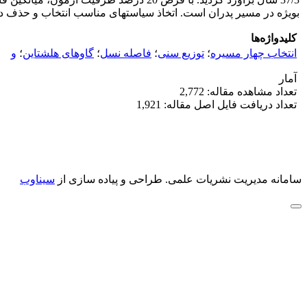
بویژه در مسیر پدران است. اتخاذ سیاست‎های مناسب انتخاب و حذف در کشور و استفاده صحیح از اسپرم گاوهای نر جوان ضروری به نظر می‎رسد.
کلیدواژه‌ها
انتخاب چهار مسیره
؛
توزیع سنی
؛
فاصله نسل
؛
گاوهای هلشتاین
؛
و
آمار
تعداد مشاهده مقاله: 2,772
تعداد دریافت فایل اصل مقاله: 1,921
سامانه مدیریت نشریات علمی.
طراحی و پیاده سازی از
سیناوب