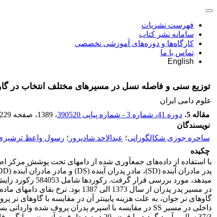
فهرست نشریات
سامانه نشر کتاب
کارگاه‌ها و دوره‌های آموزشی تخصصی
تماس با ما
English
توزیع سنی و فاصله نسل در مسیرهای مختلف انتخاب در گاو
علوم دامی ایران
مقاله 5
،
دوره 41، شماره 3 - شماره پیاپی 390520
، 1389
، صفحه
-229
نویسندگان
ساحره جوزی شکالگورانی
؛
عبدالاحد شادپرور
؛
رسول واعظ ترشیزی
چکیده