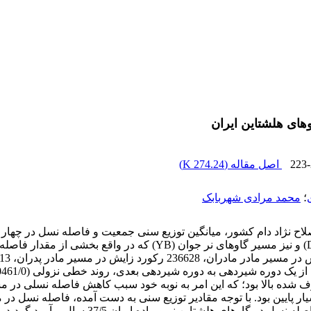
های هلشتاین ایران
223
اصل مقاله (
274.24 K
)
؛
محمد مرادی شهربابک
37/3 سال برآورد گردید. با فرض 20 درصد ظرفیت 