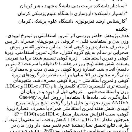
3
استادیار دانشکدة تربیت بدنی دانشگاه شهید باهنر کرمان
4
دانشیار دانشکدة داروسازی دانشگاه علوم پزشکی کرمان
5
کارشناس ارشد فیزیولوژی دانشگاه علوم پزشکی کرمان
چکیده
هدف پژوهش حاضر بررسی اثر تمرین استقامتی بر نیمرخ لیپیدی،
وزن بدن و استقامت قلبی – عروقی در موش‌های صحرایی نر پس
از مصرف عصارة زیرة کوهی است. به این منظور 40 سر موش
صحرایی نر سالم به پنج گروه کنترل، حلال، تمرین استقامتی، زیرة
کوهی و تمرین استقامتی + زیرة کوهی تقسیم شدند برنامة تمرینی
به‌مدت شش هفته (پنج روز در هفته، 90 دقیقه با سرعت 25 متر بر
دقیقه) انجام شد. عصارة زیرة کوهی در همان مدت و به‌مقدار 5
میلی‌گرم محلول در 5/1 میلی‌لیتر آب مقطر، در گروه‌های زیرة
کوهی و تمرین استقامتی + زیرة کوهی مصرف شد. متغیرهای
وابستة تری گلیسیرید (TG)، کلسترول تام (TC)، HDL-c و LDL-c،
وزن و استقامت قلبی – عروقی قبل از دوره و در پایان آن
اندازه‌گیری شد. داده‌ها با استفاده از روش آماری One-way
ANOVA مورد تجزیه و تحلیل قرار گرفت. نتایج بر پایة نیمرخ
لیپیدی، شش هفته تمرین استقامتی همراه با مصرف عصارة زیرة
کوهی، سبب افزایش معنی‌دار مقدار HDL-cشده (013/0 = P)،
هم‌چنین مقدار TG، TC و LDL-c کاهش یافت، اما معنی‌دار نبود. از
طرفی نتایج تحقیق نشان‌دهندة عدم تغییر معنی‌دار وزن بدن در
گروه تمرین استقامتی + زیرة کوهی بود (26/0 = p). هرچند سبب