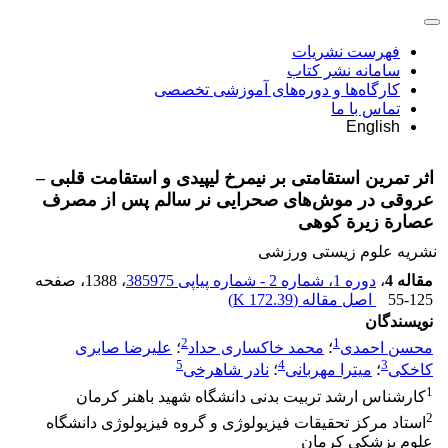
فهرست نشریات
سامانه نشر کتاب
کارگاه‌ها و دوره‌های آموزشی تخصصی
تماس با ما
English
اثر تمرین استقامتی بر نیمرخ لیپیدی و استقامت قلبی –
عروقی در موش‌های صحرایی نر سالم پس از مصرف
عصارة زیرة کوهی
نشریه علوم زیستی ورزشی
مقاله 4
،
دوره 1، شماره 2 - شماره پیاپی 385975
، 1388
، صفحه
55-125
اصل مقاله (
172.39 K
)
نویسندگان
2
1
محسن احمدی
؛
محمد خاکساری حداد
؛
علیرضا صابری
5
4
3
کاخکی
؛
میترا مهربانی
؛
نادر شاهرخی
1
کارشناس ارشد تربیت بدنی دانشگاه شهید باهنر کرمان
2
استاد مرکز تحقیقات فیزیولوژی و گروه فیزیولوژی دانشگاه
علوم پزشکی کرمان