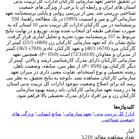
در تحقیق حاضر تعهد سازمانی کارکنان ادارات کل تربیت بدنی
استان های ایران و رابطه آن با برخی از ویژگی های جمعیت
شناختی بررسی شد. پس از بررسی روایی و پایایی پرسشنامه تعهد
سازمانی آلن و میر و اسمیت (1993) در یک مطالعه راهنما، 550
پرسشنامه در بین کارکنان ادارات کل تربیت بدنی 10 استان که به
صورت تصادفی طبقه ای انتخاب شده بودند، توزیع و در نهایت نتایج
مربوط به 337 پرسشنامه مورد تجزیه و تحلیل آماری قرار گرفت.
نتایج نشان داد که تعهد سازمانی کارکنان زن (68/0± 25/3) کمتر از
کارکنان مرد (67/0± 48/3) و تعهد کارکنان عادی (70/0± 36/3) کمتر
از مدیران و معاونان (61/0±72/3) است (05/0 >P). همچنین تعهد
سازمانی کارکنان دارای مدرک کارشناسی ارشد و بالاتر، کمتر از
دیگر کارکنان بود (05/0 >P). از نظر سن، سابقه، وضعیت تأهل،
رشته تحصیلی و نوع استخدام، تفاوت معنی داری در میزان تعهد
سازمانی کارکنان مشاهده نشد. باتوجه به نتایج تحقیق، به نظر می
رسد که برای اصلاح وضعیت موجود ادارات کل تربیت بدنی استان
ها در زمینه تعهد سازمانی کارکنان، باید زمینه بهبود سازمانی
کارکنان زن و نیز افراد دارای مدرک تحصیلی بالا فراهم شود.
کلیدواژه‌ها
ادار? کل تربیت بدنی
؛
تعهد سازمانی
؛
منابع انسانی
؛
ویژگی های
جمعیت شناختی.
آمار
تعداد مشاهده مقاله: 3,210