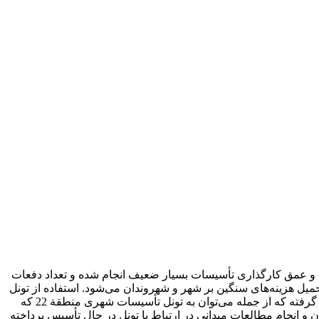
ل و عمق کارگذاری تأسیسات بسیار ضعیف انجام شده و تعداد دفعات
تحمیل هزینه‌های سنگین بر شهر و شهروندان می‌شود. استفاده از تونل
تأسیسات شهری از چند دهه قبل در اکثر کشور‌های اروپایی و امریکایی آغاز شده است. در داخل کشور نیز از چند سال قبل اقداماتی صورت گرفته که از جمله می‌توان به تونل تأسیسات شهری منطقة 22 که
 در حال اجراست، اشاره کرد. در این تحقیق به بررسی شرایط زیست محیطی منطقة 22 شهرداری تهران و انجام مطالعات میدانی در ارتباط با تونل در حال تأسیس پرداخته