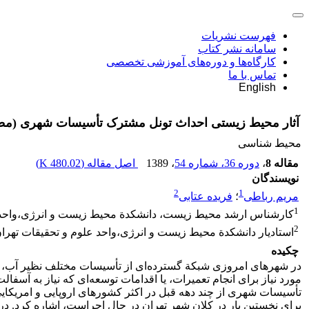
فهرست نشریات
سامانه نشر کتاب
کارگاه‌ها و دوره‌های آموزشی تخصصی
تماس با ما
English
آثار محیط زیستی احداث تونل مشترک تأسیسات شهری (مطالعة مو
محیط شناسی
مقاله 8
،
دوره 36، شماره 54
، 1389
اصل مقاله (
480.02 K
)
نویسندگان
2
1
مریم رباطی
؛
فریده عتابی
1
کارشناس ارشد محیط زیست، دانشکدة محیط زیست و انرژی،واحد عل
2
استادیار دانشکدة محیط زیست و انرژی،واحد علوم و تحقیقات تهران 
چکیده
در شهر‌های امروزی شبکة گسترده‌ای از تأسیسات مختلف نظیر آب، ب
مورد نیاز برای انجام تعمیرات، یا اقدامات توسعه‌ای که نیاز به آسف