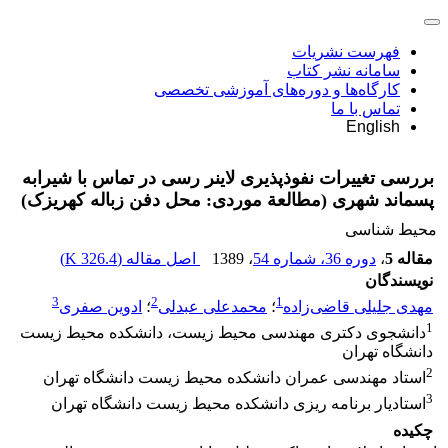
فهرست نشریات
سامانه نشر کتاب
کارگاه‌ها و دوره‌های آموزشی تخصصی
تماس با ما
English
بررسی تغییرات نفوذپذیری لاینر رسی در تماس با شیرابه
پسماند شهری (مطالعة موردی: محل دفن زباله کهریزک)
محیط شناسی
مقاله 5
،
دوره 36، شماره 54
، 1389
اصل مقاله (
326.4 K
)
نویسندگان
3
2
1
مهدی جلیلی قاضی‌زاده
؛
محمدعلی عبدلی
؛
ادوین صفری
1
دانشجوی دکتری مهندسی محیط زیست، دانشکده محیط زیست
دانشگاه تهران
2
استاد مهندسی عمران دانشکده محیط زیست دانشگاه تهران
3
استادیار برنامه ریزی دانشکده محیط زیست دانشگاه تهران
چکیده