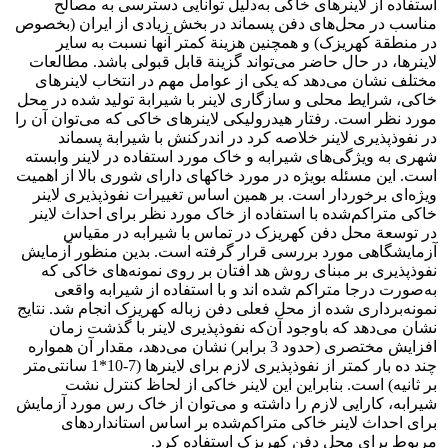
استفاده از لاینرهای خاکی به‌دلیل توانایی دسترسی به مصالح
مناسب در محل‌های دفن پسماند در بخش زیادی از ایران (بخصوص
در منطقة کهریزک) و همچنین هزینة کمتر آنها نسبت به سایر
لاینرها، در حال حاضر می‌تواند گزینة قابل قبولی باشد. مطالعات
مختلف نشان می‌دهد که یکی از عوامل مهم در انتخاب لاینرهای
خاکی، شرایط محلی و سازگاری لاینر با شیرابة تولید شده در محل
مورد نظر است. رفتار هیدرولیکی لاینرهای خاکی که می‌توان آن را
در نفوذپذیری لاینر خلاصه کرد در اندرکنش با شیرابة پسماند
شهری به ویژگی‌های شیرابه و خاک مورد استفاده در لاینر وابسته
است. این مسئله بویژه در مورد خاکهای دارای شوری بالا از اهمیت
ویژه‌ای برخوردار است. بر همین اساس تغییرات نفوذپذیری لاینر
خاکی متراکم‌شده با استفاده از خاک مورد نظر برای احداث لاینر
در توسعة محل دفن کهریزک در تماس با شیرابه در مقیاس
آزمایشگاهی مورد بررسی قرار گرفته است. بدین منظور آزمایش
نفوذپذیری بر مبنای روش هد افتان بر روی نمونه‌های خاکی که
به‌صورت درجا متراکم شده اند و با استفاده از شیرابه واقعی
نمونه‌برداری شده از محل فعلی دفن زباله کهریزک انجام شد. نتایج
نشان می‌دهد که باوجود آن‌که نفوذپذیری لاینر با گذشت زمان
افزایش مختصری (حدود 3 برابر) نشان می‌دهد، مقدار آن همواره
چند ده بار کمتر از نفوذپذیری لازم برای لاینرها (7-10*1 سانتی‌متر
بر ثانیه) است. بنابراین این لاینر خاکی از لحاظ کنترل نشت
شیرابه، کارایی لازم را داشته و می‌توان از خاک رس مورد آزمایش
برای احداث لاینر خاکی متراکم‌شده بر اساس استانداردهای
مربوط برای محل دفن کهریزک استفاده کرد.