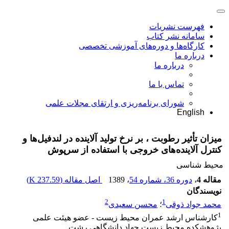
فهرست نشریات
سامانه نشر کتاب
کارگاه‌ها و دوره‌های آموزشی تخصصی
درباره ما
درباره ما
تماس با ما
شورای برنامه‌ریزی و ارتقای مجلات علمی
English
میزان تأثیر رطوبت ، بر نرخ تولید آلاینده در لندفیل‌ها و
کنترل آلاینده‌های خروجی با استفاده از سرپوش
محیط شناسی
مقاله 4
،
دوره 36، شماره 54
، 1389
اصل مقاله (
237.59 K
)
نویسندگان
2
1
محمد جواد ذوقی
؛
محسن سعیدی
1
کارشناس ارشد عمران محیط زیست - عضو هیئت علمی
پژوهشکده محیط زیست جهاد دانشگاهی رشت