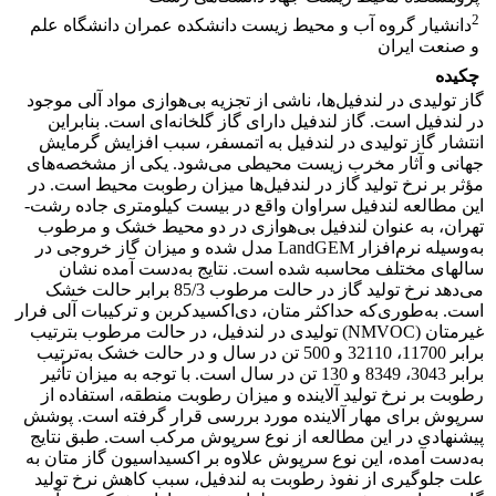
2
دانشیار گروه آب و محیط زیست دانشکده عمران دانشگاه علم
و صنعت ایران
چکیده
گاز تولیدی در لندفیل‌ها، ناشی از تجزیه بی‌هوازی مواد آلی موجود
در لندفیل است. گاز لندفیل دارای گاز گلخانه‌ای است. بنابراین
انتشار گاز تولیدی در لندفیل به اتمسفر، سبب افزایش گرمایش
جهانی و آثار مخرب زیست محیطی می‌شود. یکی از مشخصه‌های
مؤثر بر نرخ تولید گاز در لندفیل‌ها میزان رطوبت محیط است. در
این مطالعه لندفیل سراوان واقع در بیست کیلومتری جاده رشت-
تهران، به عنوان لندفیل بی‌هوازی در دو محیط خشک و مرطوب
به‌وسیله نرم‌افزار LandGEM مدل شده و میزان گاز خروجی در
سالهای مختلف محاسبه شده است. نتایج به‌دست آمده نشان
می‌دهد نرخ تولید گاز در حالت مرطوب 85/3 برابر حالت خشک
است. به‌طوری‌که حداکثر متان، دی‌اکسید‌کربن و ترکیبات آلی فرار
غیرمتان (NMVOC) تولیدی در لندفیل، در حالت مرطوب بترتیب
برابر 11700، 32110 و 500 تن در سال و در حالت خشک به‌ترتیب
برابر 3043، 8349 و 130 تن در سال است. با توجه به میزان تأثیر
رطوبت بر نرخ تولید آلاینده و میزان رطوبت منطقه، استفاده از
سرپوش برای مهار آلاینده مورد بررسی قرار گرفته است. پوشش
پیشنهادی در این مطالعه از نوع سرپوش مرکب است. طبق نتایج
به‌دست آمده، این نوع سرپوش علاوه بر اکسیداسیون گاز متان به
علت جلوگیری از نفوذ رطوبت به لندفیل، سبب کاهش نرخ تولید