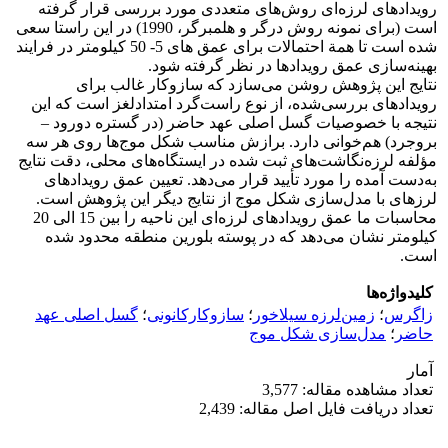
رویدادهای لرزه‌ای روش‌های متعددی مورد بررسی قرار گرفته
است (برای نمونه روش درگر و هلمبرگر، 1990) در این راستا سعی
شده است تا همة احتمالات برای عمق های 5- 50 کیلومتر در فرایند
بهینه‌سازی عمق رویدادها در نظر گرفته شود.
نتایج این پژوهش روشن می‌سازد که سازوکار غالب برای
رویدادهای بررسی‌شده، از نوع راست‌گرد امتدادلغز است که این
نتیجه با خصوصیات گسل اصلی عهد حاضر (در گستره دورود –
بروجرد) هم‌خوانی دارد. برازش مناسب شکل موج‌ها روی هر سه
مؤلفه لرزه‌نگاشت‌های ثبت شده در ایستگاه‌های محلی، دقت نتایج
به‌دست آمده را مورد تأیید قرار می‌دهد. تعیین عمق رویدادهای
لرزهای با مدل‌سازی شکل موج از نتایج دیگر این پژوهش است.
محاسبات ما عمق رویدادهای لرزه‌ای این ناحیه را بین 15 الی 20
کیلومتر نشان می‌دهد که در پوسته بلورین منطقه محدود شده
است.
کلیدواژه‌ها
زاگرس
؛
زمین‌لرزه سیلاخور
؛
سازوکارکانونی
؛
گسل اصلی عهد
حاضر
؛
مدل‌سازی شکل موج
آمار
تعداد مشاهده مقاله: 3,577
تعداد دریافت فایل اصل مقاله: 2,439