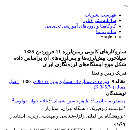
فهرست نشریات
سامانه نشر کتاب
کارگاه‌ها و دوره‌های آموزشی تخصصی
تماس با ما
English
سازوکارهای کانونی زمین‌لرزه 11 فروردین 1385
سیلاخور، پیش‌لرزه‌ها و پس‌لرزه‌های آن براساس داده
شکل موج ایستگاه‌های لرزه‌نگاری ایران
فیزیک زمین و فضا
مقاله 9
،
دوره 35، شماره 3 - شماره پیاپی 306755
، 1388
اصل
مقاله (
345.74 K
)
نویسندگان
2
1
1
محمدرضا حاتمی
؛
ظاهر حسین شمالی
؛
غلام جوان دولویی
1
مؤسسه ژئوفیزیک دانشگاه تهران، استادیار
2
پژوهشگاه بین‌المللی زلزله‌شناسی و مهندسی زلزله، استادیار
چکیده