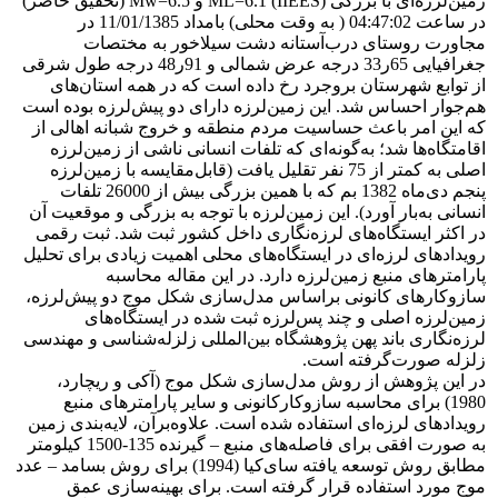
زمین‌لرزه‌ای با بزرگی ML=6.1 (IIEES) و Mw=6.5 (تحقیق حاضر)
در ساعت 04:47:02 ( به وقت محلی) بامداد 11/01/1385 در
مجاورت روستای درب‌آستانه دشت سیلاخور به مختصات
جغرافیایی 65ر33 درجه عرض شمالی و 91ر48 درجه طول شرقی
از توابع شهرستان بروجرد رخ داده است که در همه استان‌های
هم‌جوار احساس شد. این زمین‌لرزه دارای دو پیش‌لرزه بوده است
که این امر باعث حساسیت مردم منطقه و خروج شبانه اهالی از
اقامتگاه‌ها شد؛ به‌گونه‌ای که تلفات انسانی ناشی از زمین‌لرزه
اصلی به کمتر از 75 نفر تقلیل یافت (قابل‌مقایسه با زمین‌لرزه
پنجم دی‌ماه 1382 بم که با همین بزرگی بیش از 26000 تلفات
انسانی به‌بار آورد). این زمین‌لرزه با توجه به بزرگی و موقعیت آن
در اکثر ایستگاه‌های لرزه‌نگاری داخل کشور ثبت شد. ثبت رقمی
رویدادهای لرزه‌ای در ایستگاه‌های محلی اهمیت زیادی برای تحلیل
پارامترهای منبع زمین‌لرزه دارد. در این مقاله محاسبه
سازوکارهای کانونی براساس مدل‌سازی شکل موج دو پیش‌لرزه،
زمین‌لرزه اصلی و چند پس‌لرزه ثبت شده در ایستگاه‌های
لرزه‌نگاری باند پهن پژوهشگاه بین‌المللی زلزله‌شناسی و مهندسی
زلزله صورت‌گرفته است.
در این پژوهش از روش مدل‌سازی شکل موج (آکی و ریچارد،
1980) برای محاسبه سازوکارکانونی و سایر پارامترهای منبع
رویدادهای لرزه‌ای استفاده شده است. علاوه‌بر‌آن، لایه‌بندی زمین
به صورت افقی برای فاصله‌های منبع – گیرنده 135-1500 کیلومتر
مطابق روش توسعه یافته سای‌کیا (1994) برای روش بسامد – عدد
موج مورد استفاده قرار گرفته است. برای بهینه‌سازی عمق