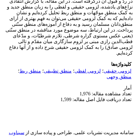
در ردّ و قبول آن درگرفته است. در این مقاله، با گزارش انتقادی
نزاع‌های یادشده، لزومی حقیقی و لفظی را به زبان منطق جدید و
به کمک منطق موجّهات و منطق ربط تحلیل کرده‌ایم و نشان
داده‌ایم که به کمک لزومی حقیقی می‌توان به فهم بهتری از آرای
منطق‌دانان مسلمان رسید و به دفاع از آموزه‌های منطق سنّتی
پرداخت. در این ارتباط، سه موضوع مورد مناقشه در منطق سنّتی
(یعنی عکس مستوی گزاره شرطی، تلازم شرطیّات، و مدّعای
قطب‌الدین رازی مبنی بر لزوم سازگاری میان مقدّم و تالی
لزومی صادق) را به کمک لزومی حقیقی شرح داده و از آنها دفاع
کرده‌ایم.
کلیدواژه‌ها
لزومی حقیقی
؛
لزومی لفظی
؛
منطق تطبیقی
؛
منطق ربط
؛
منطق وجهی
آمار
تعداد مشاهده مقاله: 1,976
تعداد دریافت فایل اصل مقاله: 1,599
سامانه مدیریت نشریات علمی.
طراحی و پیاده سازی از
سیناوب