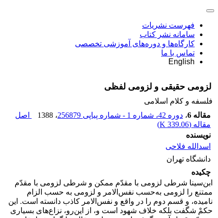
فهرست نشریات
سامانه نشر کتاب
کارگاه‌ها و دوره‌های آموزشی تخصصی
تماس با ما
English
لزومی حقیقی و لزومی لفظی
فلسفه و کلام اسلامی
مقاله 6
،
دوره 42، شماره 1 - شماره پیاپی 256879
، 1388
اصل
مقاله (
339.06 K
)
نویسنده
اسدالله فلاحی
دانشگاه تهران
چکیده
ابن‌سینا شرطی لزومی با مقدّم ممکن و شرطی لزومی با مقدّم
ممتنع را لزومی به‌حسب نفس‌الامر و لزومی به حسب الزام
نامیده، و قسم دوم را در واقع و نفس‌الامر کاذب دانسته است. این
حکمْ شگفت بلکه خلاف شهود است و، از این‌رو، نزاع‌های بسیاری