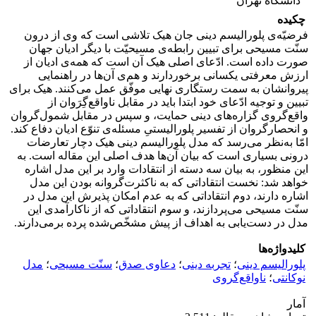
دانشگاه تهران
چکیده
فرضیّه‌ی پلورالیسم دینی جان هیک تلاشی است که وی از درون
سنّت مسیحی برای تبیین رابطه‌ی مسیحیّت با دیگر ادیان جهان
صورت داده است. ادّعای اصلی هیک آن است که همه‌ی ادیان از
ارزش معرفتی یکسانی برخوردارند و هم‌ی آن‌ها در راهنمایی
پیروانشان به سمت رستگاری نهایی موفّق عمل می‌کنند. هیک برای
تبیین و توجیه ادّعای خود ابتدا باید در مقابل ناواقع‌گِرَوان از
واقع‌گروی گزاره‌های دینی حمایت، و سپس در مقابل شمول‌گروان
و انحصارگروان از تفسیر پلورالیستیِ مسئله‌ی تنوّع ادیان دفاع کند.
امّا به‌نظر می‌رسد که مدل پلورالیسم دینی هیک دچار تعارضات
درونی بسیاری است که بیان آن‌ها هدف اصلی این مقاله است. به
این منظور، به بیان سه دسته از انتقادات وارد بر این مدل اشاره
خواهد شد: نخست انتقاداتی که به ناکثرت‌‌گروانه بودن این مدل
اشاره دارند، دوم انتقاداتی که به عدم امکان پذیرش این مدل در
سنّت مسیحی می‌پردازند، و سوم انتقاداتی که از ناکارآمدی این
مدل در دست‌یابی به اهداف از پیش مشخّص‌شده پرده‌ برمی‌دارند.
کلیدواژه‌ها
پلورالیسم دینی
؛
تجربه دینی
؛
دعاوی صدق
؛
سنّت مسیحی
؛
مدل
نوکانتی
؛
ناواقع‌گروی
آمار