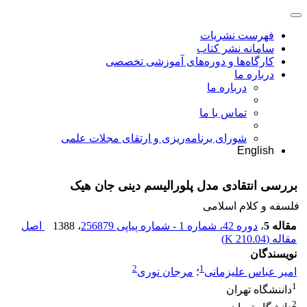
فهرست نشریات
سامانه نشر کتاب
کارگاه‌ها و دوره‌های آموزشی تخصصی
درباره ما
درباره ما
تماس با ما
شورای برنامه‌ریزی و ارتقای مجلات علمی
English
بررسی انتقادی مدل پلورالیسم دینی جان هیک
فلسفه و کلام اسلامی
مقاله 5
،
دوره 42، شماره 1 - شماره پیاپی 256879
، 1388
اصل
مقاله (
210.04 K
)
نویسندگان
2
1
امیر عباس علیزمانی
؛
مرجان نوری
1
داننشگاه تهران
2