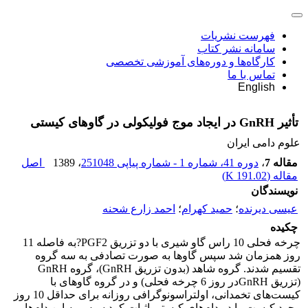
فهرست نشریات
سامانه نشر کتاب
کارگاه‌ها و دوره‌های آموزشی تخصصی
تماس با ما
English
تأثیر GnRH در ایجاد موج فولیکولی در گاوهای کیستی
علوم دامی ایران
مقاله 7
،
دوره 41، شماره 1 - شماره پیاپی 251048
، 1389
اصل
مقاله (
191.02 K
)
نویسندگان
عیسی دیرنده
؛
حمید کهرام
؛
احمد زارع شحنه
چکیده
چرخه فحلی 10 راس گاو شیری با دو تزریق PGF2?به فاصله 11
روز همزمان‌ شد سپس گاوها به صورت تصادفی به سه گروه
تقسیم شدند. گروه شاهد (بدون تزریق GnRH)، گروه GnRH
(تزریق GnRHدر روز 6 چرخه فحلی) و در گروه گاوهای با
کیست‌های تخمدانی، اولتراسونوگرافی روزانه برای حداقل 10 روز
وجود کیست را در دام‌های کیستی اثبات کرد سپس به این دام‌ها