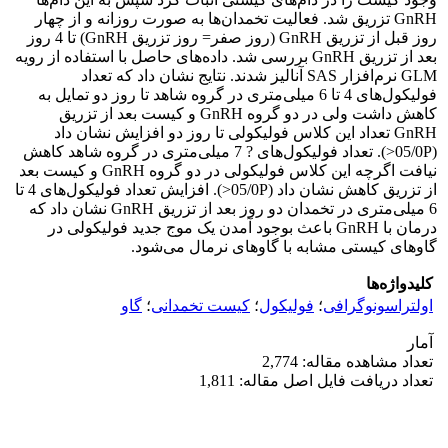
GnRH تزریق شد. فعالیت تخمدان‌ها به صورت روزانه و از چهار
روز قبل از تزریق GnRH (روز صفر= روز تزریق GnRH) تا 4 روز
بعد از تزریق GnRH بررسی شد. داده‌های حاصل با استفاده از رویه
GLM نرم‌افزار SAS آنالیز شدند. نتایج نشان داد که تعداد
فولیکول‌های 4 تا 6 میلی‌متری در گروه شاهد تا روز دو تمایل به
کاهش داشت ولی در دو گروه GnRH و کیست بعد از تزریق
GnRH تعداد این کلاس فولیکولی تا روز دو افزایش نشان داد
(05/0P<). تعداد فولیکول‌های ? 7 میلی‌متری در گروه شاهد کاهش
نیافت اگرچه این کلاس فولیکولی در دو گروه GnRH و کیست بعد
از تزریق کاهش نشان داد (05/0P<). افزایش تعداد فولیکول‌های 4 تا
6 میلی‌متری در تخمدان دو روز بعد از تزریق GnRH نشان داد که
درمان با GnRH باعث بوجود آمدن یک موج جدید فولیکولی در
گاوهای کیستی مشابه با گاوهای نرمال می‌شود.
کلیدواژه‌ها
اولتراسونوگرافی
؛
فولیکول
؛
کیست تخمدانی
؛
گاو
آمار
تعداد مشاهده مقاله: 2,774
تعداد دریافت فایل اصل مقاله: 1,811