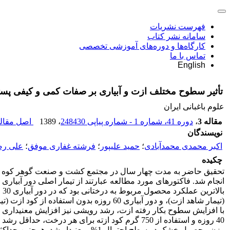
فهرست نشریات
سامانه نشر کتاب
کارگاه‌ها و دوره‌های آموزشی تخصصی
تماس با ما
English
تأثیر سطوح مختلف ازت و آبیاری بر صفات کمی و کیفی پس
علوم باغبانی ایران
مقاله 3
،
دوره 41، شماره 1 - شماره پیاپی 248430
، 1389
اصل مقاله
نویسندگان
اکبر محمدی محمدآبادی
؛
حمید علیپور
؛
فرشته غفاری موفق
؛
علی رضا
چکیده
(تیمار شاهد ازت)، و دور آبیاری 60 روزه 