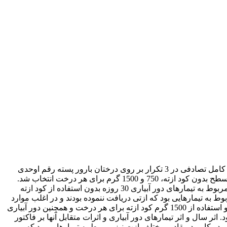
تحقیق حاضر به مدت چهار سال در مجتمع کشت و صنعت گوهر کوه خاش ایرانشهر در قالب آزمایش اسپلیت پلات به صورت طرح بلوک‎های کامل تصادفی در 3 تکرار بر روی درختان بارور پسته رقم اوحدی
انجام شد. فاکتورهای مورد مطالعه عبارتند از تیمار اصلی دور آبیاری در سه سطح 30 ، 40 و 60 روز و کود ازته به عنوان تیمار فرعی در سه سطح بدون کود ازته، 750 و 1500 گرم برای هر درخت انتخاب شد.
بالاترین عملکرد محصول مربوط به درختانی بود که در دور آبیاری 30 روزه بیشترین مقدار ازت را دریافت کردند و کمترین عملکرد محصول مربوط به تیمارهای دور آبیاری 30 روزه بدون استفاده از کود ازته
د رویشی مربوط به تیمارهایی بود که ازتی دریافت ننموده بودند و در اغلب موارد
با افزایش سطوح بکار رفته ازت، رشد رویشی نیز افزایش معنی‎داری پیدا نمود. حداکثر رشد رویشی مربوط به تیمارهای دور آبیاری 30 روزه و استفاده از 1500 گرم کود ازته برای هر درخت و همچنین دور آبیاری
بوط به تیمارهای دور آبیاری 40 و 60 روز بدون استفاده از کود ازته بود. اثر سال و اثر تیمارهای دور آبیاری و اثرات متقابل آنها بر فاکتور
بوط به دورآبیاری 40 روز بدست آمد. بیشترین مقدار خندانی در کاربرد مقادیر مختلف ازت نیز مربوط به تیمارهایی بود که