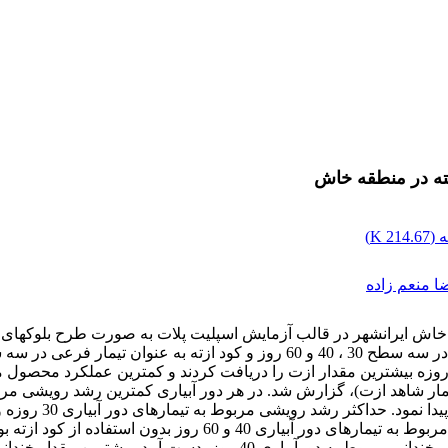
ته در منطقه خاش
 (
214.67 K
)
 منعم زاده
بدون استفاده از کود ازت (تیمار شاهد ازت)، گزارش شد. در هر دور آبیاری کمترین رش
40 روزه و استفاده از 750 گرم کود ازته برای هر درخت، حداقل رشد مر
وزن محصول خشک در سطح احتمال 1%، معنی‎دار شد. همچنین حداکثر خندانی مر