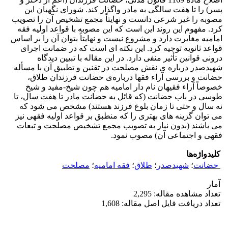
پسر) را تا هفت سالگی به مادر واگذار کند. شورای نگهبان این
مصوبه را غیر شرعی دانست و نهایتاً مجمع تشخیص آن را تصویب
کرد. مفهوم این روند این است که این مصوبه با قواعد اولیه فقه
امامیه مغایرت دارد و مشروع نیست و نهایتاً بتوان آن را بر اساس
قواعد ثانویه توجیه کرد. این نکته ای است که در ضمانت اجرای
درونی قوانین تأثیر منفی دارد. در این مقاله با تبیین دیدگاه
شهیدصدر درباره ی نقش مصلحت در تقنین و تطبیق آن با مسأله
حضانت و بررسی آراء فقها درباره‌ی حضانت فرزندان طلاق،
خصوصاً آراء فقیهان نام دار امامیه هم چون شیخ-مفید و شیخ
طوسی در باب حضانت (که قائل به حضانت مادر تا هفت سال، تا
نه سال و حتی تا زمان بلوغ فرزند هستند) مشخص می شود که
می توان گزینه های بهتری را که منطبق بر قواعد اولیه فقهی نیز
می باشند (بدون نیاز به تصویب مجمع تشخیص مصلحت و تبعات
فقهی و اجتماعی آن) مصوب نمود.
کلیدواژه‌ها
‌ حضانت
؛
شهیدصدر
؛
طلاق
؛
فقه امامیه
؛
مصلحت
آمار
تعداد مشاهده مقاله: 2,295
تعداد دریافت فایل اصل مقاله: 1,608