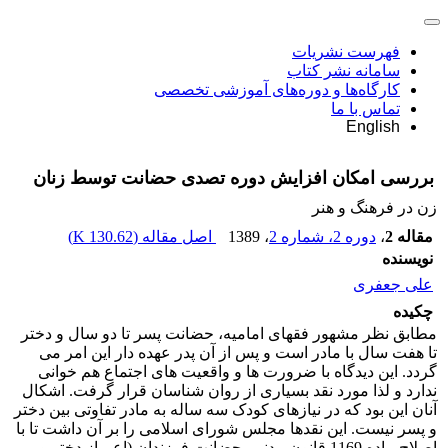
فهرست نشریات
سامانه نشر کتاب
کارگاه‌ها و دوره‌های آموزشی تخصصی
تماس با ما
English
بررسی امکان افزایش دوره تصدی حضانت توسط زنان
زن در فرهنگ و هنر
مقاله 2
،
دوره 2، شماره 2
، 1389
اصل مقاله (
130.62 K
)
نویسنده
علی جعفری
چکیده
مطابق نظر مشهور فقهای امامیه، حضانت پسر تا دو سال و دختر
تا هفت سال با مادر است و پس از آن پدر عهده دار این امر می
گردد. این دیدگاه با ضرورت ها و واقعیت های اجتماع هم خوانی
ندارد و لذا مورد نقد بسیاری از روان شناسان قرار گرفت. اشکال
آنان این بود که در نیازهای کودک سه ساله به مادر تفاوتی بین دختر
و پسر نیست. این نقدها مجلس شورای اسلامی را بر آن داشت تا با
اصلاح ماده 1169 قانون مدنی، حضانت فرزندان (اعم از دختر و