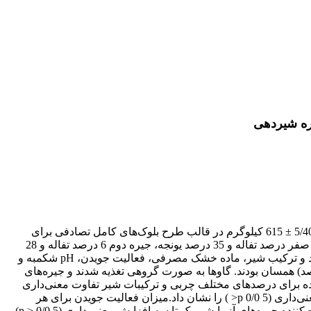
وره شیردهی
تعداد 24 راس گاو هلشتاین سه بار یا بیشتر زایش کرده و در اوایل دوره شیردهی با میانگین فاصله از زایش 2/20 ± 59 روز و با میانگین وزن 5/40 ± 615 کیلوگرم در قالب طرح بلوک‌های کامل تصادفی برای
بررسی اثرات سطوح مختلف تفاله چغندر قند در جایگزینی نسبی با یونجه (به عنوان تنها منبع علوفه‌ای جیره) استفاده گردید (جیره یک حاوی صفر درصد تفاله و 35 درصد یونجه، جیره دوم 6 درصد تفاله و 28
درصد یونجه و جیره سوم 12 درصد تفاله و 22 درصد یونجه بر اساس ماده خشک) این طرح در قالب فرضیه جدید اثر الیاف موثر بر روی تولید و ترکیب شیر، ماده خشک مصرفی، فعالیت جویدن، pH شکمبه و
لیت‌های خون و قابلیت هضم مواد مغذی، پایه ریزی گردید. جیره‌ها از لحاظ پروتئین خام (3/19 درصد) و دیواره سلولی (5/32 درصد) همسان بودند. گاوها به صورت گروهی تغذیه شدند و جیره‌های
 تولید شیر تصحیح شده برای درصدهای مختلف چربی و ترکیبات شیر تفاوت معنی‌داری
نشان نداد. تجزیه واریانس مربوط به طول زمان فعالیت جویدن، در بین تیمارها تفاوت معنی داری نداشت ولی طول زمان نشخوار تفاوت معنی‌داری (5 0/0 p< ) را نشان داد.میزان فعالیت جویدن برای هر
کیلوگرم ماده خشک مصرفی و دیواره سلولی علوفه‌ای مصرفی نیز تفاوت معنی داری (5 0/0 < p) را نشان داد. pH شکمبه در گاوهای دریافت‌کننده جیره‌های آزمایشی یک تا سه افزایش معنی داری (5 0/0 < p)