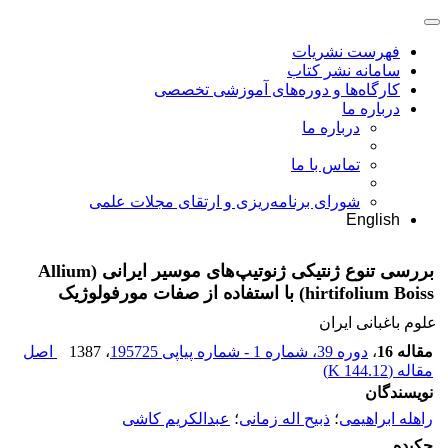
فهرست نشریات
سامانه نشر کتاب
کارگاه‌ها و دوره‌های آموزشی تخصصی
درباره ما
درباره ما
تماس با ما
شورای برنامه‌ریزی و ارتقای مجلات علمی
English
بررسی تنوع ژنتیکی ژنوتیپ‌های موسیر ایرانی (Allium
hirtifolium Boiss) با استفاده از صفات مورفولوژیک
علوم باغبانی ایران
مقاله 16
،
دوره 39، شماره 1 - شماره پیاپی 195725
، 1387
اصل
مقاله (
144.12 K
)
نویسندگان
راهله ابراهیمی
؛
ذبیح اله زمانی
؛
عبدالکریم کاشی
چکیده