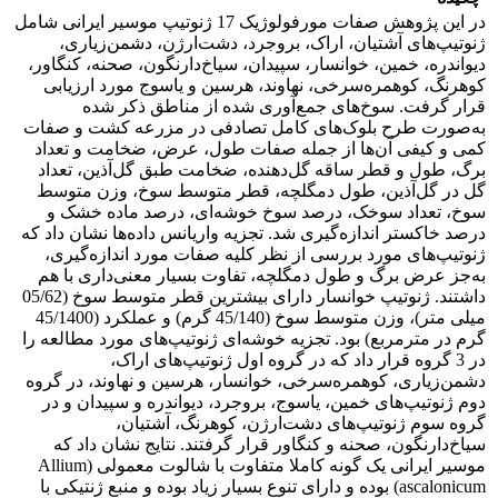
در این پژوهش صفات مورفولوژیک 17 ژنوتیپ موسیر ایرانی شامل
ژنوتیپ‌های آشتیان، اراک، بروجرد، دشت‌ارژن، دشمن‌زیاری،
دیواندره، خمین، خوانسار، سپیدان، سیاخ‌دارنگون، صحنه، کنگاور،
کوهرنگ، کوهمره‌سرخی، نهاوند، هرسین و یاسوج مورد ارزیابی
قرار گرفت. سوخ‌های جمع‌آوری شده از مناطق ذکر شده
به‌صورت طرح بلوک‌های کامل تصادفی در مزرعه کشت و صفات
کمی و کیفی آن‌ها از جمله صفات طول، عرض، ضخامت و تعداد
برگ، طول و قطر ساقه گل‌دهنده، ضخامت طبق گل‌آذین، تعداد
گل در گل‌آذین، طول دمگلچه، قطر متوسط سوخ، وزن متوسط
سوخ، تعداد سوخک، درصد سوخ خوشه‌ای، درصد ماده خشک و
درصد خاکستر اندازه‌گیری شد. تجزیه واریانس داده‌ها نشان داد که
ژنوتیپ‌‌های مورد بررسی از نظر کلیه صفات مورد اندازه‌گیری،
به‌جز عرض برگ و طول دمگلچه، تفاوت بسیار معنی‌داری با هم
داشتند. ژنوتیپ خوانسار دارای بیشترین قطر متوسط سوخ (05/62
میلی متر)، وزن متوسط سوخ (45/140 گرم) و عملکرد (45/1400
گرم در متر‌مربع) بود. تجزیه خوشه‌ای ژنوتیپ‌های مورد مطالعه را
در 3 گروه قرار داد که در گروه اول ژنوتیپ‌های اراک،
دشمن‌زیاری، کوهمره‌سرخی، خوانسار، هرسین و نهاوند، در گروه
دوم ژنوتیپ‌های خمین، یاسوج، بروجرد، دیواندره و سپیدان و در
گروه سوم ژنوتیپ‌های دشت‌ارژن، کوهرنگ، آشتیان،
سیاخ‌دارنگون، صحنه و کنگاور قرار گرفتند. نتایج نشان داد که
موسیر ایرانی یک گونه کاملا متفاوت با شالوت معمولی (Allium
ascalonicum) بوده و دارای تنوع بسیار زیاد بوده و منبع ژنتیکی با