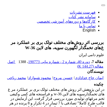
فهرست نشریات
سامانه نشر کتاب
کارگاه‌ها و دوره‌های آموزشی تخصصی
تماس با ما
English
بررسی اثر روش‌های مختلف تولک بری بر عملکرد مر
غ‌های تخمگذار لگهورن سویه، های لاین 36-W
علوم دامی ایران
مقاله 7
،
دوره 40، شماره 2 - شماره پیاپی 190773
، 1388
اصل
مقاله (
144.27 K
)
نویسندگان
ایمان حاج خدادادی
؛
حسین مروج
؛
محمود شیوازاد
؛
محمد ریاحی
چکیده
در این پژوهش اثر روش های مختلف تولک بری بر عملکرد مر غ
های تخمگذارسویه های لاین w-36 و فراسنجه های کمی وکیفی
تخم مرغهای تولیدی مورد بررسی قرار گرفت. این آزمایش در
قالب طرح کاملا” تصادفی با 7 تیمار در 4 تکرار و 8 پرنده در هر