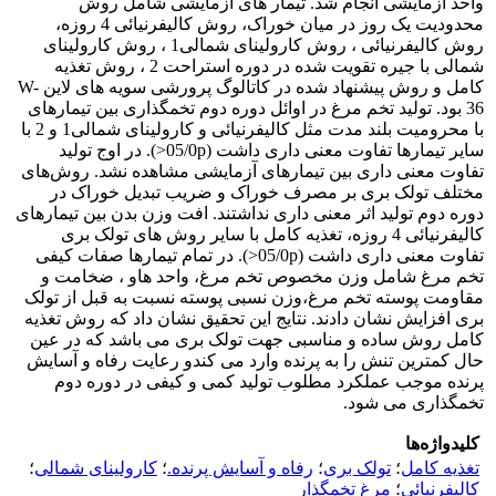
واحد آزمایشی انجام شد. تیمار های آزمایشی شامل روش
محدودیت یک روز در میان خوراک، روش کالیفرنیائی 4 روزه،
روش کالیفرنیائی ، روش کارولینای شمالی1 ، روش کارولینای
شمالی با جیره تقویت شده در دوره استراحت 2 ، روش تغذیه
کامل و روش پیشنهاد شده در کاتالوگ پرورشی سویه های لاین W-
36 بود. تولید تخم مرغ در اوائل دوره دوم تخمگذاری بین تیمارهای
با محرومیت بلند مدت مثل کالیفرنیائی و کارولینای شمالی1 و 2 با
سایر تیمارها تفاوت معنی داری داشت (05/0p<). در اوج تولید
تفاوت معنی داری بین تیمارهای آزمایشی مشاهده نشد. روش‌های
مختلف تولک بری بر مصرف خوراک و ضریب تبدیل خوراک در
دوره دوم تولید اثر معنی داری نداشتند. افت وزن بدن بین تیمارهای
کالیفرنیائی 4 روزه، تغذیه کامل با سایر روش های تولک بری
تفاوت معنی داری داشت (05/0p<). در تمام تیمارها صفات کیفی
تخم مرغ شامل وزن مخصوص تخم مرغ، واحد هاو ، ضخامت و
مقاومت پوسته تخم مرغ،وزن نسبی پوسته نسبت به قبل از تولک
بری افزایش نشان دادند. نتایج این تحقیق نشان داد که روش تغذیه
کامل روش ساده و مناسبی جهت تولک بری می باشد که در عین
حال کمترین تنش را به پرنده وارد می کندو رعایت رفاه و آسایش
پرنده موجب عملکرد مطلوب تولید کمی و کیفی در دوره دوم
تخمگذاری می شود.
کلیدواژه‌ها
تغذیه کامل
؛
تولک بری
؛
رفاه و آسایش پرنده.
؛
کارولینای شمالی
؛
کالیفرنیائی
؛
مرغ تخمگذار