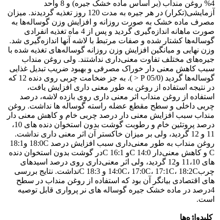
4% روغن منداب (بر اساس ماده خشک جیره) و 8 واحد
آزمایشی(تکرار) در هر جیره به مدت 120 روز تغذیه گردیدند. میزان
مصرف ماده خشک به صورت روزانه و افزایش وزن گوساله‌ها به
صورت ماهانه اندازه‌گیری گردید و پس از 4 ماه تغذیه انفرادی
گوساله‌ها کشتار شده و صفات مرتبط با لاشه آنها اندازه‌گیری شد.
وزن نهایی و میانگین افزایش وزن روزانه گوساله‌های تغذیه شده با
جیره‌های مختلف تفاوت معنی‌داری نداشتند. ولی روغن منداب
سبب کاهش معنی دار خوراک مصرفی و بهبود ضریب تبدیل غذایی
گوساله‌ها گردید (05/0 P < ). به جز ضخامت چربی روی دنده 12 که
در نتیجه استفاده از روغن به طور معنی داری افزایش یافت،
استفاده از روغن منداب اثر معنی داری روی بازده لاشه، درصد
چربی داخلی و سطح مقطع عضله راسته گوساله ها نداشت. روغن
منداب سبب افزایش معنی دار درصد چربی خام و کاهش معنی دار
درصد پروتئین خام و رطوبت گوشت بدون استخوان دنده های 10،
11 و 12 گردید، ولی بر میزان خاکستر آن اثر معنی داری نداشت.
روغن منداب به طور معنی‌داری سبب افزایش درصد 18:0C و18:1
C و کاهش معنی‌دار 14:0 Cو 16:1 Cدر گوشت بدون استخوان دنده
های 11،10 و12 گردید، ولی اثر معنی‌داری روی درصد اسیدهای
چرب14:0C، 17:0C، 17:1C، 18:2C و 18:3 Cنداشت. نتایج بررسی
های اقتصادی بیانگر آن بود که استفاده از روغن منداب در سطح
4درصد در ماده خشک جیره گوساله های نر پرواری قابل توصیه
است.
کلیدواژه‌ها