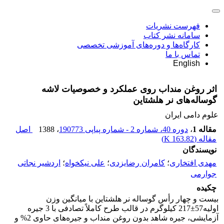
فهرست نشریات
سامانه نشر کتاب
کارگاه‌ها و دوره‌های آموزشی تخصصی
تماس با ما
English
اثر روغن منداب روی عملکرد و خصوصیات لاشه
گوساله‌های نر هلشتاین
علوم دامی ایران
مقاله 1
،
دوره 40، شماره 2 - شماره پیاپی 190773
، 1388
اصل
مقاله (
163.82 K
)
نویسندگان
مهدی افتخاری
؛
کامران رضایزدی
؛
علی نیکخواه
؛
اردشیر نجاتی
جوارمی
چکیده
بیست و چهار رأس گوساله نر هلشتاین با میانگین وزن
اولیه57±217 کیلوگرم در قالب طرح کاملاً تصادفی با 3 جیره
آزمایشی، جیره شاهد بدون روغن منداب و جیره‌های حاوی 2% و