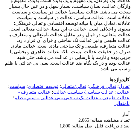
عدالت؛ یک واژگان، یک مفهوم و یک پدیده است. پدیده، مفهوم و
واژگان عدالت، بسان سیاست، بسیار سهل و در عین حال بسیار
سخت می باشد. عدالت سیاسی؛ عدالت در سیاست و سیاست
عادلانه است. عدالت سیاسی، عدالت در سیاست و سیاست
عادلانه، تعادل میان یا میانه توسعه اقتصادی و تعالی فرهنگی؛
معنوی و اخلاقی است. عدالت به این معنا، عدالت متعالی است.
عدالت متعالی، در قبال و در مقابل عدالت نامتعالی و متعارف یا
عدالت طبیعی و نیز عدالت تک ساحتی و فرای آن قرار دارد.
عدالت متعارف، طبیعی و تک ساحتی مادی است. عدالت مادی
صرف در حقیقت عدالت نیست. بلکه عدالت ظاهری و بخشی یا
جزیی بوده و نارسا یا نارسایی در عدالت می باشد. حتی شبه
عدالت بوده و در یک نگاه ضد عدالت است. یعنی بی عدالتی یا ظلم
و ستم می باشد.
کلیدواژه‌ها
تعادل
؛
تعالی فرهنگی
؛
تعالی/متعالی
؛
توسعه اقتصادی
؛
سیاست
؛
عدالت
؛
عدالت سیاسی/ سیاست عدالت
؛
عدالت متعارف -
عدالت طبیعی - عدالت تک ساحتی - بی عدالتی – ستم - ظلم
؛
نامتعالی
آمار
تعداد مشاهده مقاله: 2,065
تعداد دریافت فایل اصل مقاله: 1,800