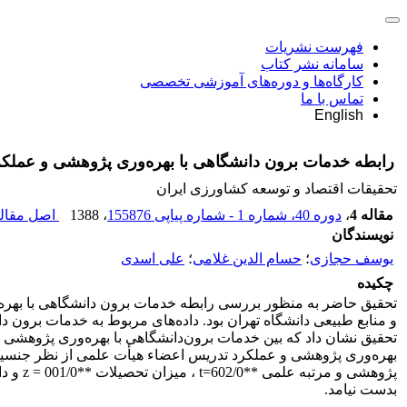
فهرست نشریات
سامانه نشر کتاب
کارگاه‌ها و دوره‌های آموزشی تخصصی
تماس با ما
English
رابطه خدمات برون دانشگاهی با بهره‌وری پژوهشی و عملک
تحقیقات اقتصاد و توسعه کشاورزی ایران
مقاله 4
،
دوره 40، شماره 1 - شماره پیاپی 155876
، 1388
اصل مقاله
نویسندگان
یوسف حجازی
؛
حسام الدین غلامی
؛
علی اسدی
چکیده
و منابع‌ طبیعی دانشگاه تهران بود. داده‌ها‌ی مربوط به خدمات ‌برو
تحقیق نشان داد که بین خدمات ‌برون‌دانشگاهی با بهره‌وری پژوهشی 
بهره‌وری پژوهشی و عملکرد تدریس اعضاء هیأت علمی از نظر جنسیت
بدست نیامد.