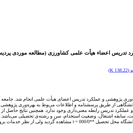
رد تدریس اعضاء هیأت علمی کشاورزی (مطالعه موردی پردیس 
 (
138.22 K
)
ن ‌دانشگاهی از طریق پرسشنامه و اطلاعات مربوط به بهره‌وری پژوهشی 
و عملکرد تدریس رابطه معنی‌داری وجود ندارد. همچنین نتایج حاصل از
، سابقه اشتغال، وضعیت استخدام، سن و رشته‌ی تحصیلی می‌باشد. د
پژوهشی و مرتبه علمی **602/0=t ، میزان تحصیلات **001/0 = z و دانشگاه