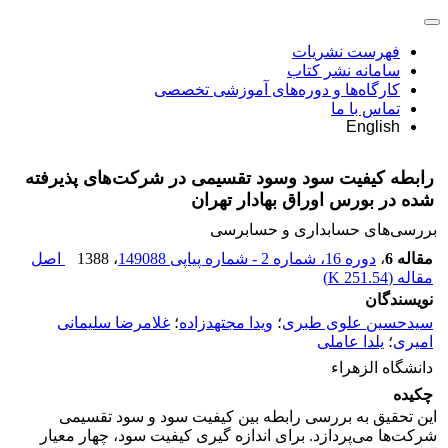
فهرست نشریات
سامانه نشر کتاب
کارگاه‌ها و دوره‌های آموزشی تخصصی
تماس با ما
English
رابطه کیفیت سود وسود تقسیمی در شرکت‌های پذیرفته
شده در بورس اوراق بهادار تهران
بررسی‏‌های حسابداری و حسابرسی
مقاله 6
،
دوره 16، شماره 2 - شماره پیاپی 149088
، 1388
اصل
مقاله (
251.54 K
)
نویسندگان
سیدحسین علوی طبری
؛
ویدا مجتهدزاده
؛
غلامرضا سلیمانی
امیری
؛
یلدا عاملی
دانشگاه الزهراء
چکیده
‌این تحقیق به بررسی رابطه بین کیفیت سود و سود تقسیمی
شرکت‌ها می‌پردازد. برای اندازه گیری کیفیت سود، چهار معیار