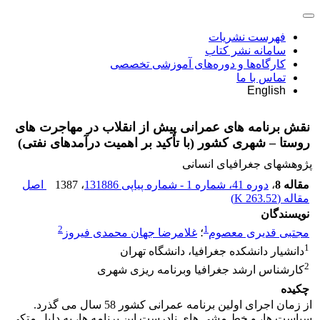
فهرست نشریات
سامانه نشر کتاب
کارگاه‌ها و دوره‌های آموزشی تخصصی
تماس با ما
English
نقش برنامه های عمرانی پیش از انقلاب در مهاجرت های
روستا – شهری کشور (با تأکید بر اهمیت درآمدهای نفتی)
پژوهشهای جغرافیای انسانی
مقاله 8
،
دوره 41، شماره 1 - شماره پیاپی 131886
، 1387
اصل
مقاله (
263.52 K
)
نویسندگان
2
1
مجتبی قدیری معصوم
؛
غلامرضا جهان محمدی فیروز
1
دانشیار دانشکده جغرافیا، دانشگاه تهران
2
کارشناس ارشد جغرافیا وبرنامه ریزی شهری
چکیده
از زمان اجرای اولین برنامه عمرانی کشور 58 سال می گذرد.
سیاست ها، و خط مشی های نادرست این برنامه ها، به دلیل متکی