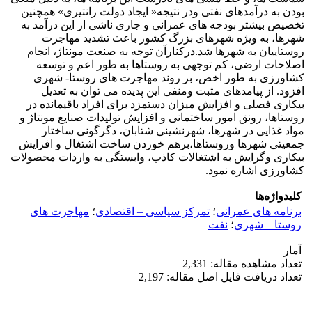
بودن به درآمدهای نفتی ودر نتیجه« ایجاد دولت رانتیری» همچنین
تخصیص بیشتر بودجه های عمرانی و جاری ناشی از این درآمد به
شهرها، به ویژه شهرهای بزرگ کشور باعث تشدید مهاجرت
روستاییان به شهرها شد.درکنارآن توجه به صنعت مونتاژ، انجام
اصلاحات ارضی، کم توجهی به روستاها به طور اعم و توسعه
کشاورزی به طور اخص، بر روند مهاجرت های روستا- شهری
افزود. از پیامدهای مثبت ومنفی این پدیده می توان به تعدیل
بیکاری فصلی و افزایش میزان دستمزد برای افراد باقیمانده در
روستاها، رونق امور ساختمانی و افزایش تولیدات صنایع مونتاژ و
مواد غذایی در شهرها، شهرنشینی شتابان، دگرگونی ساختار
جمعیتی شهرها وروستاها،برهم خوردن ساخت اشتغال و افزایش
بیکاری وگرایش به اشتغالات کاذب، وابستگی به واردات محصولات
کشاورزی اشاره نمود.
کلیدواژه‌ها
برنامه های عمرانی
؛
تمرکز سیاسی – اقتصادی
؛
مهاجرت های
روستا – شهری
؛
نفت
آمار
تعداد مشاهده مقاله: 2,331
تعداد دریافت فایل اصل مقاله: 2,197