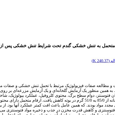
و متحمل به تنش خشکی گندم تحت شرایط تنش خشکی پس از 
ه (
240.37 K
)
مطالعه صفات فیزیولوژیک مرتبط با تحمل تنش خشکی و صفات مرتبط 
. به همین منظور یک آزمایش گلخانه‌ای و یک آزمایش مزرعه‌ای بر ر
توسنتز، دوام سطح برگ، محتوی کلروفیل، عملکرد بیولوژیک، شاخص 
در شرایط مزرعه از 5152 به 3051 کیلوگرم در هکتار و در شرایط گلخانه از 85/0 به 51/0 
قال مجدد مواد بودند. که همین عامل باعث افت کمتر عملکرد آنها بود.
واد فتوسنتزی و کاهش قدرت مخزن در جذب و ذخیره مواد فتوسنتزی می‌ت
دن آن در ارقام متحمل می‌توان از آن به عنوان معیاری برای انتخاب ارق