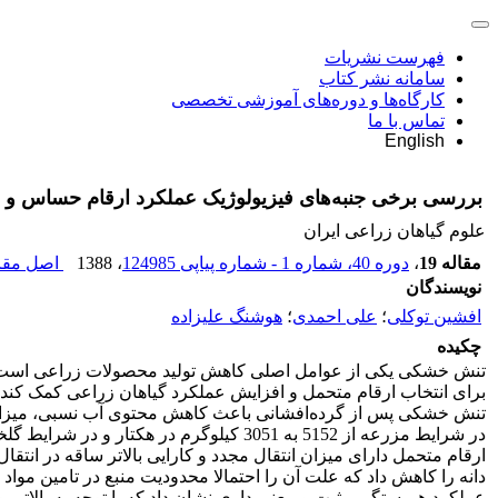
فهرست نشریات
سامانه نشر کتاب
کارگاه‌ها و دوره‌های آموزشی تخصصی
تماس با ما
English
بررسی برخی جنبه‌های فیزیولوژیک عملکرد ارقام حساس 
علوم گیاهان زراعی ایران
مقاله 19
،
دوره 40، شماره 1 - شماره پیاپی 124985
، 1388
اصل مقال
نویسندگان
افشین توکلی
؛
علی احمدی
؛
هوشنگ علیزاده
چکیده
تنش خشکی یکی از عوامل اصلی کاهش تولید محصولات زراعی است و 
برای انتخاب ارقام متحمل و افزایش عملکرد گیاهان زراعی کمک کند
تنش خشکی پس از گرده‌افشانی باعث کاهش محتوی آب نسبی، میزان ف
ارقام متحمل دارای میزان انتقال مجدد و کارایی بالاتر ساقه در انت
دانه را کاهش داد که علت آن را احتمالا محدودیت منبع در تامین م
عملکرد همبستگی مثبت و معنی داری نشان داد که با توجه به بالاتر بو