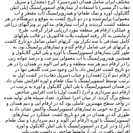
مختلف ایران شامل همدان (سردسیر)، کرج (معتدل) و سرپل
ذهاب (گرمسیر) با استفاده از تیمارهای اسموپرایمینگ (پلی اتیلن
گلایکول، اوره و نمک طعام) و هیدروپرایمینگ (آب مقطر و آب
معمولی) پرایم شده و در دو تاریخ کشت به موقع و دیرهنگام در هر
منطقه کشت گردیدند و اثرات تیمارهای مذکور بر ویژگیهای زراعی
و عملکرد ارقام هر منطقه مورد ارزیابی قرار گرفت. طرح
آزمایشی به کار رفته اسپلیت پلات فاکتوریل در قالب بلوکهای
کامل تصادفی با سه تکرار بود. کرتهای اصلی شامل دو تارخ کاشت
و کرتهای فرعی شامل ارقام گندم و تیمارهای پرایمینگ بود. به
طور کلی تیمارهای اسموپرایمینگ با اوره و پلی اتیلن گلایکول و
همچنین هیدروپرایمینگ با آب معمولی سرعت و درصد جوانه زنی
را در ارقام دیم هر سه منطقه و رقم آبی الوند در همدان را در هر
دو تاریخ کشت افزایش داد. با این وجود سرعت گلدهی تنها در
ارقام دیم آذر2 (همدان) و چناب (سرپل ذهاب) در کشت اول به
ترتیب توسط اسموپرایمینگ با نمک طعام و اوره افزایش نشان داد.
در همدان اسموپرایمینگ با پلی اتیلن گلایکول و اوره به ترتیب در
ارقام دیم سرداری و آذر2 (کشت اول) باعث افزایش شاخص
سطح برگ گردید. از میان اجزا عملکرد، تعداد سنبله های تولید شده
در واحد سطح مهمترین عاملی بود که در ارقام آبی و دیم همدان و
دیم کرج به خوبی به تیمارهای اسموپرایمینگ واکنش نشان داد به
طوری که در همدان در هر دو تاریخ کشت عملکرد در تیمارهای
اسموپرایمینگ با اوره (ارقام آبی الوند و دیم سرداری) و نمک طعام
(آذر2) و در کرج در اسموپرایمینگ با پلی اتیلن گلایکول و اوره
افزایش یافت. در این آزمایشها شاخص برداشت تحت تاثیر