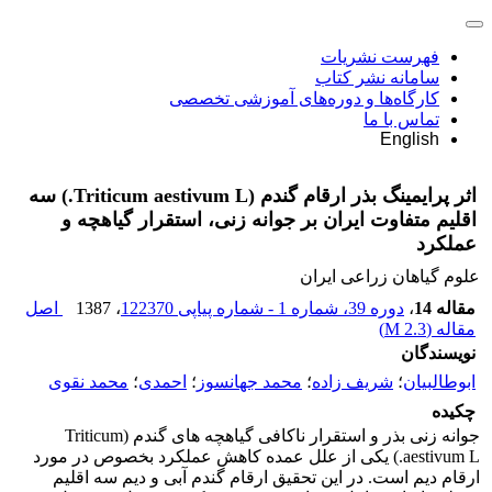
فهرست نشریات
سامانه نشر کتاب
کارگاه‌ها و دوره‌های آموزشی تخصصی
تماس با ما
English
اثر پرایمینگ بذر ارقام گندم (Triticum aestivum L.) سه
اقلیم متفاوت ایران بر جوانه زنی، استقرار گیاهچه و
عملکرد
علوم گیاهان زراعی ایران
مقاله 14
،
دوره 39، شماره 1 - شماره پیاپی 122370
، 1387
اصل
مقاله (
2.3 M
)
نویسندگان
ابوطالبیان
؛
شریف زاده
؛
محمد جهانسوز
؛
احمدی
؛
محمد نقوی
چکیده
جوانه زنی بذر و استقرار ناکافی گیاهچه های گندم (Triticum
aestivum L.) یکی از علل عمده کاهش عملکرد بخصوص در مورد
ارقام دیم است. در این تحقیق ارقام گندم آبی و دیم سه اقلیم