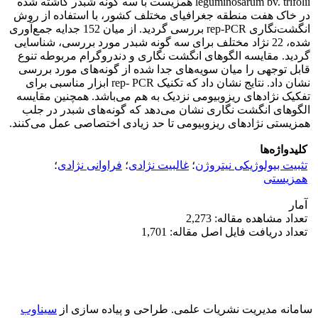
leguminosarum bv. trifolii همزیست با سه گونه شبدر کاشته شده
در خاک هفت منطقه جغرافیای مختلف کشور، با استفاده از روش
انگشت‌نگاری rep-PCR بررسی گردید. از میان 152 جدایه جمع‌آوری
شده، 22 نژاد مختلف برای سه گونه شبدر مورد بررسی، شناسایی
گردید. مقایسه الگوهای انگشت نگاری و دندروگرام مربوطه تنوع
قابل توجهی را میان سویه‌های جدا شده از گونه‌های مورد بررسی
نشان داد. نتایج نشان داد که تکنیک rep- PCR ابزار مناسبی برای
تفکیک نژادهای ریزوبیومی نزدیک به هم می‌باشد. همچنین مقایسه
الگوهای انگشت نگاری نشان می‌دهد که گونه‌های شبدر در جلب
همزیستی نژاد‌های ریزوبیومی تا حد زیادی اختصاصی عمل می‌کنند.
کلیدواژه‌ها
تثبیت بیولوژیکی نیتروژن
؛
غالبیت نژادی
؛
فراوانی نژادی
؛
همزیستی
آمار
تعداد مشاهده مقاله: 2,273
تعداد دریافت فایل اصل مقاله: 1,701
سامانه مدیریت نشریات علمی.
طراحی و پیاده سازی از
سیناوب