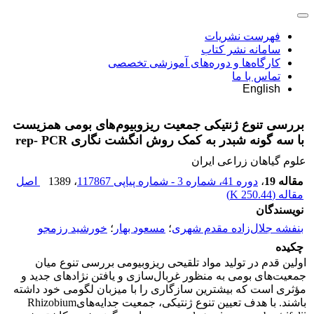
فهرست نشریات
سامانه نشر کتاب
کارگاه‌ها و دوره‌های آموزشی تخصصی
تماس با ما
English
بررسی تنوع ژنتیکی جمعیت ریزوبیوم‌های بومی همزیست
با سه گونه شبدر به کمک روش انگشت نگاری rep- PCR
علوم گیاهان زراعی ایران
مقاله 19
،
دوره 41، شماره 3 - شماره پیاپی 117867
، 1389
اصل
مقاله (
250.44 K
)
نویسندگان
بنفشه جلال‌زاده مقدم شهری
؛
مسعود بهار
؛
خورشید رزمجو
چکیده
اولین قدم در تولید مواد تلقیحی ریزوبیومی بررسی تنوع میان
جمعیت‌های بومی به منظور غربال‌سازی و یافتن نژادهای جدید و
مؤثری است که بیشترین سازگاری را با میزبان لگومی خود داشته
باشند. با هدف تعیین تنوع ژنتیکی، جمعیت جدایه‌هایRhizobium