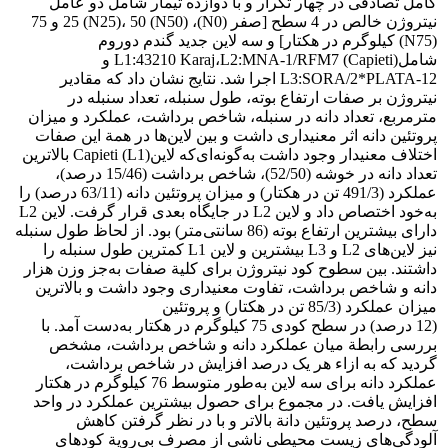
کامل تصادفی در چهار تکرار و با دوازده تیمار شامل دو عامل
نیتروژن خالص در 4 سطح [صفر (N0)، 25 (N25)، 50 (N50) و 75
(N75) کیلوگرم در هکتار] و سه لاین جدید گندم دوروم
شامل(Capieti) L1:43210 Karaj،L2:MNA-1/RFM7 و
L3:SORA/2*PLATA-12 اجرا شد. نتایج نشان داد که مقادیر
نیتروژن بر صفات ارتفاع بوته، طول سنبله، تعداد سنبله در
مترمربع، تعداد دانه در سنبله، شاخص برداشت، عملکرد و میزان
پروتئین دانه اثر معنی‏داری داشت و بین لاین‌ها در همة این صفات
اختلاف معنی‏دار وجود داشت به‌گونه‌ای‌که لاینCapieti (L1) بالاترین
تعداد دانه در خوشه (52/50)، شاخص برداشت (15/46 درصد)،
عملکرد (491/3 تن در هکتار) و میزان پروتئین دانه (63/11 درصد) را
به‌خود اختصاص داد و لاین L2 در جایگاه بعدی قرار گرفت. لاین L2
دارای بیشترین ارتفاع بوته (86 سانتی‌متر) بود. از لحاظ طول سنبله
نیز لاین‌های L2 و L3 بیشترین و لاین L1 کمترین طول سنبله را
داشتند. بین سطوح کود نیتروژن برای کلیة صفات به‌جز وزن هزار
دانه و شاخص برداشت، تفاوت معنی‏داری وجود داشت و بالاترین
میزان عملکرد (85/3 تن در هکتار) و پروتئین
(12 درصد) در سطح کودی 75 کیلوگرم در هکتار به‌دست آمد. با
بررسی رابطة میان عملکرد دانه و شاخص برداشت، مشخص
گردید که به ازاء هر یک درصد افزایش در شاخص برداشت،
عملکرد دانه برای سه لاین به‌طور متوسط 76 کیلوگرم در هکتار
افزایش یافت. در مجموع برای حصول بیشترین عملکرد در واحد
سطح، درصد پروتئین دانة بالاتر و با در نظر گرفتن کاهش
آلودگی‌های زیست محیطی ناشی از مصرف بی‌رویة کودهای