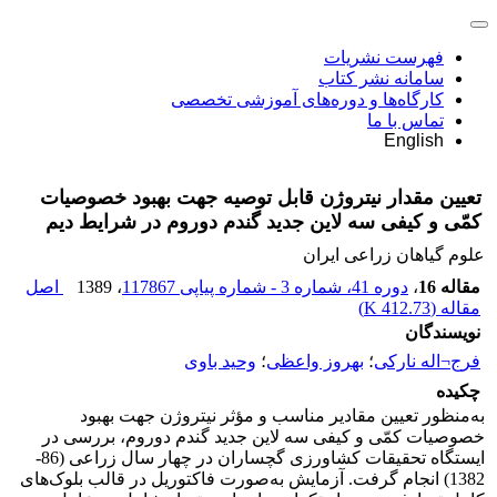
فهرست نشریات
سامانه نشر کتاب
کارگاه‌ها و دوره‌های آموزشی تخصصی
تماس با ما
English
تعیین مقدار نیتروژن قابل توصیه جهت بهبود خصوصیات
کمّی و کیفی سه لاین جدید گندم دوروم در شرایط دیم
علوم گیاهان زراعی ایران
مقاله 16
،
دوره 41، شماره 3 - شماره پیاپی 117867
، 1389
اصل
مقاله (
412.73 K
)
نویسندگان
فرج¬اله نارکی
؛
بهروز واعظی
؛
وحید باوی
چکیده
به‌منظور تعیین مقادیر مناسب و مؤثر نیتروژن جهت بهبود
خصوصیات کمّی و کیفی سه لاین جدید گندم دوروم، بررسی در
ایستگاه تحقیقات کشاورزی گچساران در چهار سال زراعی (86-
1382) انجام گرفت. آزمایش به‌صورت فاکتوریل در قالب بلوک‌های