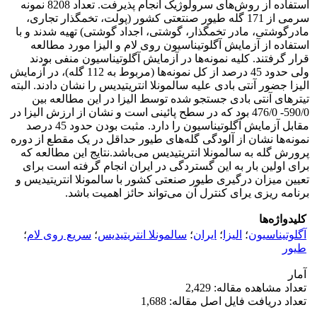
استفاده از روش‌های سرولوژیک انجام پذیرفت. تعداد 8208 نمونه
سرمی از 171 گله طیور صنتعتی کشور (پولت، تخمگذار تجاری،
مادرگوشتی، مادر تخمگذار، گوشتی، اجداد گوشتی) تهیه شدند و با
استفاده از آزمایش آگلوتیناسیون روی لام و الیزا مورد مطالعه
قرار گرفتند. کلیه نمونه‌ها در آزمایش آگلوتیناسیون منفی بودند
ولی حدود 45 درصد از کل نمونه‌ها (مربوط به 112 گله)، در آزمایش
الیزا جضور آنتی بادی علیه سالمونلا انتریتیدیس را نشان دادند. البته
تیتر‌های آنتی بادی جستجو شده توسط الیزا در این مطالعه بین
590/0- 476/0 بود که در سطح پائینی است و نشان از ارزش الیزا در
مقابل آزمایش آگلوتیناسیون را دارد. مثبت بودن حدود 45 درصد
نمونه‌ها نشان از آلودگی گله‌های طیور حداقل در یک مقطع از دوره
پرورش گله به سالمونلا انتریتیدیس می‌باشد.نتایج این مطالعه که
برای اولین بار به این گستردگی در ایران انجام گرفته است برای
تعیین میزان درگیری طیور صنعتی کشور با سالمونلا انتریتیدیس و
برنامه ریزی یرای کنترل آن می‌تواند حائز اهمیت باشد.
کلیدواژه‌ها
آگلوتیناسیون
؛
الیزا
؛
ایران
؛
سالمونلا انتریتیدیس
؛
سریع روی لام
؛
طیور
آمار
تعداد مشاهده مقاله: 2,429
تعداد دریافت فایل اصل مقاله: 1,688