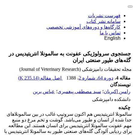
فهرست نشریات
سامانه نشر کتاب
کارگاه‌ها و دوره‌های آموزشی تخصصی
تماس با ما
English
جستجوی سرولوژیکی عفونت به سالمونلا انتریتیدیس در
گله‌های طیور صنعتی ایران
مجله تحقیقات دامپزشکی (Journal of Veterinary Research)
مقاله 4
،
دوره 64، شماره 2
، 1388
اصل مقاله (
235.14 K
)
نویسندگان
رامین اکبریان
؛
سید مصطفی پیغمبری
؛
عباس برین
دانشکده دامپزشکی
چکیده
سالمونلا انتریتیدیس هم اکنون سروتیپ غالب در بین سالمونلاهای
جدا شده از انسان و طیور می‌باشد. گوشت و تخم مرغ دو منبع
مهم عفونت سالمونلا انتریتیدیس برای انسان هستند. این مطالعه
برای ردیابی آلودگی گله‌های صنعتی طیور به سالمونلا انتریتیدیس با