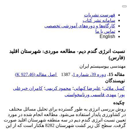
فهرست نشریات
سامانه نشر کتاب
کارگاه‌ها و دوره‌های آموزشی تخصصی
تماس با ما
English
نسبت انرژی گندم دیم- مطالعه موردی: شهرستان اقلید
(فارس)
مهندسی بیوسیستم ایران
مقاله 15
،
دوره 39، شماره 1
، 1387
اصل مقاله (
927.46 K
)
نویسندگان
کمیل ملائی
؛
علیرضا کیهانی
؛
محمود کریمی
؛
کامران خیرعلی
پور
؛
مهدی قاسمی ورنامخواستی
چکیده
روش بررسی انرژی به طور گسترده برای تحلیل مسائل مختلف
در کشاورزی پایدار استفاده می‌شود. مطالعه انجام شده در مورد
تعیین نسبت انرژی گندم دیم در سه منطقه شهرستان اقلید صورت
گرفت. سطح کل زیر کشت شهرستان 8282 هکتار است که از این