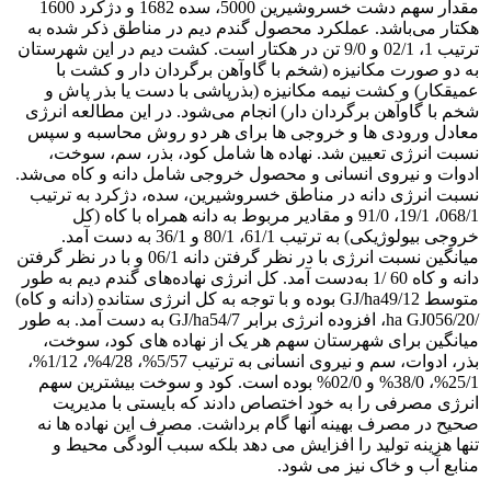
مقدار سهم دشت خسروشیرین 5000، سده 1682 و دژکرد 1600
هکتار می‌باشد. عملکرد محصول گندم دیم در مناطق ذکر شده به
ترتیب 1، 02/1 و 9/0 تن در هکتار است. کشت دیم در این شهرستان
به دو صورت مکانیزه (شخم با گاوآهن برگردان دار و کشت با
عمیقکار) و کشت نیمه مکانیزه (بذرپاشی با دست یا بذر پاش و
شخم با گاوآهن برگردان دار) انجام می‌شود. در این مطالعه انرژی
معادل ورودی ها و خروجی ها برای هر دو روش محاسبه و سپس
نسبت انرژی تعیین شد. نهاده ها شامل کود، بذر، سم، سوخت،
ادوات و نیروی انسانی و محصول خروجی شامل دانه و کاه می‌شد.
نسبت انرژی دانه در مناطق خسروشیرین، سده، دژکرد به ترتیب
068/1، 19/1، 91/0 و مقادیر مربوط به دانه همراه با کاه (کل
خروجی بیولوژیکی) به ترتیب 61/1، 80/1 و 36/1 به دست آمد.
میانگین نسبت انرژی با در نظر گرفتن دانه 06/1 و با در نظر گرفتن
دانه و کاه 60 /1 به‌دست آمد. کل انرژی نهاده‌های گندم دیم به طور
متوسط GJ/ha49/12 بوده و با توجه به کل انرژی ستانده (دانه و کاه)
/ha GJ056/20، افزوده انرژی برابر GJ/ha54/7 به دست آمد. به طور
میانگین برای شهرستان سهم هر یک از نهاده های کود، سوخت،
بذر،‌ ادوات، سم و نیروی انسانی به ترتیب 5/57%،‌ 4/28%، 1/12%،
25/1%،‌ 38/0% و 02/0% بوده است. کود و سوخت بیشترین سهم
انرژی مصرفی را به خود اختصاص دادند که بایستی با مدیریت
صحیح در مصرف بهینه آنها گام برداشت. مصرف این نهاده ها نه
تنها هزینه تولید را افزایش می دهد بلکه سبب آلودگی محیط و
منابع آب و خاک نیز می شود.