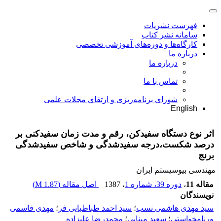
فهرست نشریات
سامانه نشر کتاب
کارگاه‌ها و دوره‌های آموزشی تخصصی
درباره ما
درباره ما
تماس با ما
شورای برنامه‌ریزی و ارتقای مجلات علمی
English
اثر نوع دستگاه سفیدکن، رقم و مدت زمان سفیدکنی بر
درصد شکست،درجه سفیدشدگی و شاخص سفیدشدگی
برنج
مهندسی بیوسیستم ایران
مقاله 11
،
دوره 39، شماره 1
، 1387
اصل مقاله (
1.87 M
)
نویسندگان
سید مهدی هاشمی نسب
؛
سید احمد طباطبایی فر
؛
مهدی قاسمی
ورنامخواستی
؛
سعید مینایی
؛
محمدرضا علیزاده