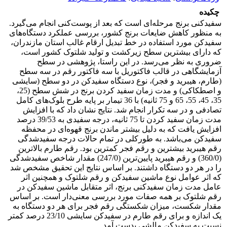
چکیده
سفیدکنی برنج مرحله‌ای است که بعد از پوست‌کنی انجام می‌گیرد.
به منظور کاهش ضایعات برنج کشور، بررسی عملکرد دستگاه‌های
سفیدکن مورد استفاده در خط تبدیل ارقام غالب استان مازندران،
که دارای بیشترین سطح زیرکشت و تولید شلتوک کشور است،
ضروری به نظر می‌رسد. در این راستا، پژوهشی در سطح
آزمایشگاهی در قالب فاکتوریل با سه فاکتور رقم در سه سطح
(طارم، هیبرید و فجر)، نوع دستگاه سفیدکن در دو سطح (سایشی
و اصطکاکی) و مدت زمان سفید کردن برنج در شش سطح (25،
35، 45، 55، 65 و 75 ثانیه) با 36 تیمار بر پایه طرح بلوک‌های کامل
تصادفی و در سه تکرار انجام شد. نتایج نشان داد که با افزایش
مدت زمان سفید کردن تا 75 ثانیه، درجه سفیدی به 39/53 درصد
افزایش یافت که به دلیل بیشتر ماندن برنج قهوه‌ای در محفظه
سفیدکن می‌باشد. به طور‌کلی در تمام حالات درجه سفیدشدگی
رقم هیبرید بیشترین و رقم فجر کمترین بود. رقم طارم بالاترین
(360/0) و رقم هیبرید پایین‌ترین (247/0) مقدار شاخص سفید‌شدگی
را در هر دو دستگاه داشتند. بر اساس نتایج این تحقیق مشخص شد
که اثر عوامل نوع ماشین سفیدکن و رقم شلتوک و همچنین اثر
عامل مدت زمان سفیدکنی برنج، اثر متقابل ماشین سفیدکن در
رقم شلتوک بر همه صفات مورد بررسی معنی‌دار است. بر اساس
مقدار شکست، میزان شکستگی رقم فجر برای هر دو دستگاه به
یک اندازه و برای رقم طارم در سفیدکن سایشی 23/10 درصد کمتر
نسبت به سفیدکن مالشی بدست آمد.