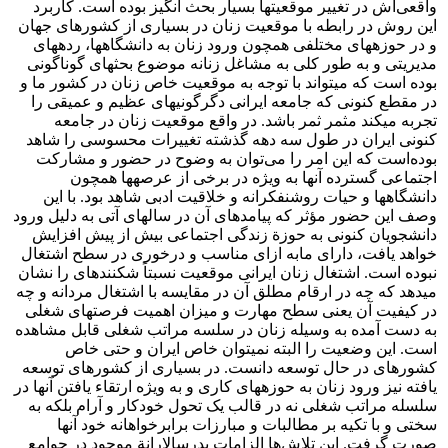
واقعی‌اش در تغییر موقعیت‏ها بسیار بحث انگیز بوده است. کاربرد
این روش در رابطه با موقعیت زنان در بسیاری از کشورهای جهان
و در حوزه‏های مختلفی همچون ورود زنان به دانشگاه‏ها، رده‏های
مدیریتی و به طور کلی به مشاغل زنانه موضوع بحث‏های گوناگونی
بوده است که می‏تواند با توجه به موقعیت خاص زنان در کشور ما و
در مقطع کنونی که جامعه ایرانی دگرگونی‏های عظیم و عمیقی را
تجربه می‏کند مثمر ثمر باشد. در واقع موقعیت زنان در جامعه
کنونی ایران در طول سه دهه گذشته تغییرات محسوسی را شاهد
بوده‌است که این امر را می‌توان به وضوح در حضور و مشارکت
اجتماعی گسترده آن‏ها به ویژه در برخی از عرصه‏ها همچون
دانشگاه‏ها و حیات روشنفکرانه و خلاقیت ادبی شاهد بود. با این
وصف این حضور مؤثر که پیامدهای آن در سال‏های آتی به دلیل ورود
دانشجویان کنونی به حوزة زندگی اجتماعی بیش از پیش افزایش
خواهد یافت، دارای مابه ازای مناسب و درخوری در سطح اشتغال
نبوده است. اشتغال زنان ایرانی موقعیت نسبتاً شکننده‏ای را نشان
می‏دهد که چه در ارقام مطلق آن در مقایسه با اشتغال مردانه و چه
در کیفیت آن یعنی سطح مهارت و میزان اهمیت فرصت‏های شغلی
به دست آمده به وسیله زنان در سلسه مراتب شغلی قابل مشاهده
است. این وضعیت را البته نمی‏توان خاص ایران و حتی خاص
کشورهای در حال توسعه دانست. در بسیاری از کشورهای توسعه
یافته نیز ورود زنان به حوزه‏های کاری و به ویژه ارتقاء یافتن آن‏ها در
سلسله مراتب شغلی نه در قالب یک تحول خودکار و آرام بلکه به
سختی و با تکیه بر مطالبات و مبارزات برابرخواهانه خود آن‏ها
صورت گرفت. این تلاش‌ها الزامات پدرسالارانة موجود در جوامع