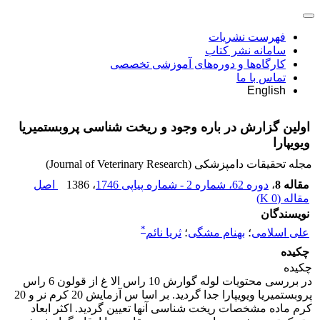
فهرست نشریات
سامانه نشر کتاب
کارگاه‌ها و دوره‌های آموزشی تخصصی
تماس با ما
English
اولین گزارش در باره وجود ‌و ریخت شناسی پروبستمیریا
ویویپارا
مجله تحقیقات دامپزشکی (Journal of Veterinary Research)
مقاله 8
،
دوره 62، شماره 2 - شماره پیاپی 1746
، 1386
اصل
مقاله (
0 K
)
نویسندگان
*
علی اسلامی
؛
بهنام مشگی
؛
ثریا نائم
چکیده
‌چکیده
در بررسی محتویات لوله گوارش 10 راس الا غ از قولون 6 راس
پروبستمیریا ویویپارا‌ ‌جدا گردید. بر اسا س آزمایش 20 کرم نر و 20
کرم ماده مشخصات ریخت شناسی آنها تعیین گردید. اکثر ابعاد