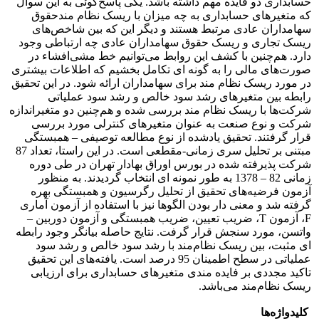
حسابداری دو فایده مهم داشته باشد. یکی پاسخ‌گوئی به این سوال
که متغیرهای حسابداری به چه میزان با ریسک نظام مندحقوق
سهامداران عادی مرتبط هستند و دیگر این که بین شاخص‌های
ریسک تجاری و ریسک حقوق سهامداران عادی چه ارتباطی وجود
دارد. هم‌چنین با کشف این روابط می‌توانیم خط مشی‌افشاء در
صورت‌های مالی را به گونه ای تکامل بخشیم که اطلاعات بیشتری
در مورد ریسک نظام مند برای سهامداران ارائه شود. در این تحقیق
رابطه بین متغیرهای رشد سود خالص و رشد سود عملیاتی
شرکت‌ها با ریسک نظام مند بررسی شده و هم‌چنین دو متغیراندازه
شرکت و نوع صنعت به عنوان متغیرهای کنترلی مورد بررسی
قرار گرفتند. تحقیق یادشده از نوع مطالعه توصیفی – همبستگی
مبتنی بر تحلیل سری زمانی-مقطعی است. در این راستا، تعداد 87
شرکت پذیرفته شده در بورس اوراق بهادار تهران در طی دوره
زمانی 82 – 1378 به طور نمونه ای انتخاب گردیدند. به منظور
آزمون فرضیه‌های تحقیق از تحلیل رگرسیون و همبستگی بهره
گرفته شد و معنی دار بودن الگوها نیز با استفاده از آزمون آماری
F، آزمون T، ضریب تعیین، ضریب همبستگی و آزمون دوربین –
واتسن، مورد سنجش قرار گرفت. نتایج حاصله بیانگر وجود رابطه
ای مثبت، بین ریسک نظام‌مند با رشد سود خالص و رشد سود
عملیاتی در سطح اطمینان 95 درصد است. یافته‌های این تحقیق
تاکید مجددی بر فایده مندی متغیرهای حسابداری برای ارزیابی
ریسک نظام‌مند می‌باشد.
کلیدواژه‌ها