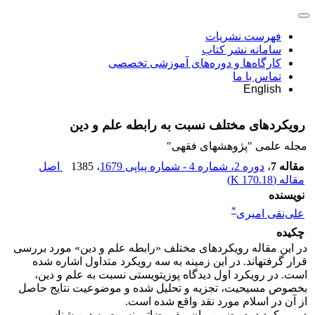
فهرست نشریات
سامانه نشر کتاب
کارگاه‌ها و دوره‌های آموزشی تخصصی
تماس با ما
English
رویکردهای مختلف نسبت به رابطه علم و دین
مجله علمی "پژوهشهای فقهی"
مقاله 7
،
دوره 2، شماره 4 - شماره پیاپی 1679
، 1385
اصل
مقاله (
170.18 K
)
نویسنده
*
علی‌نقی امیری
چکیده
در این مقاله رویکردهای مختلف «رابطه علم و دین» مورد بررسی
قرار گرفته‏اند. در این زمینه به سه رویکرد متداول اشاره شده
است. در رویکرد اول دیدگاه پوزیتویستی نسبت به علم و دین،
بخصوص مسیحیت، تجزیه و تحلیل شده و موضوعیت نتایج حاصل
از آن در اسلام مورد نقد واقع شده است.
در رویکرد دوم، ضمن بیان مفروضاتی نسبت به دین شناسی و