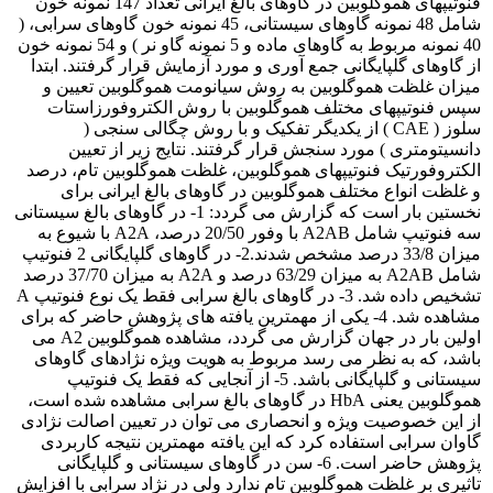
فنوتیپهای هموگلوبین در گاوهای بالغ ایرانی تعداد 147 نمونه خون
شامل 48 نمونه گاوهای سیستانی، 45 نمونه خون گاوهای سرابی، (
40 نمونه مربوط به گاوهای ماده و 5 نمونه گاو نر ) و 54 نمونه خون
از گاوهای گلپایگانی جمع آوری و مورد آزمایش قرار گرفتند. ابتدا
میزان غلظت هموگلوبین به روش سیانومت هموگلوبین تعیین و
سپس فنوتیپهای مختلف هموگلوبین با روش الکتروفورزاستات
سلوز ( CAE ) از یکدیگر تفکیک و با روش چگالی سنجی (
دانسیتومتری ) مورد سنجش قرار گرفتند. نتایج زیر از تعیین
الکتروفورتیک فنوتیپهای هموگلوبین، غلظت هموگلوبین تام، درصد
و غلظت انواع مختلف هموگلوبین در گاوهای بالغ ایرانی برای
نخستین بار است که گزارش می گردد: 1- در گاوهای بالغ سیستانی
سه فنوتیپ شامل A2AB با وفور 20/50 درصد، A2A با شیوع به
میزان 33/8 درصد مشخص شدند.2- در گاوهای گلپایگانی 2 فنوتیپ
شامل A2AB به میزان 63/29 درصد و A2A به میزان 37/70 درصد
تشخیص داده شد. 3- در گاوهای بالغ سرابی فقط یک نوع فنوتیپ A
مشاهده شد. 4- یکی از مهمترین یافته های پژوهش حاضر که برای
اولین بار در جهان گزارش می گردد، مشاهده هموگلوبین A2 می
باشد، که به نظر می رسد مربوط به هویت ویژه نژادهای گاوهای
سیستانی و گلپایگانی باشد. 5- از آنجایی که فقط یک فنوتیپ
هموگلوبین یعنی HbA در گاوهای بالغ سرابی مشاهده شده است،
از این خصوصیت ویژه و انحصاری می توان در تعیین اصالت نژادی
گاوان سرابی استفاده کرد که این یافته مهمترین نتیجه کاربردی
پژوهش حاضر است. 6- سن در گاوهای سیستانی و گلپایگانی
تاثیری بر غلظت هموگلوبین تام ندارد ولی در نژاد سرابی با افزایش