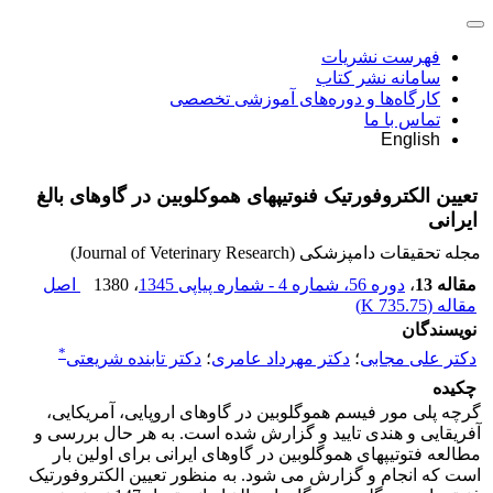
فهرست نشریات
سامانه نشر کتاب
کارگاه‌ها و دوره‌های آموزشی تخصصی
تماس با ما
English
تعیین الکتروفورتیک فنوتیپهای هموکلوبین در گاوهای بالغ
ایرانی
مجله تحقیقات دامپزشکی (Journal of Veterinary Research)
مقاله 13
،
دوره 56، شماره 4 - شماره پیاپی 1345
، 1380
اصل
مقاله (
735.75 K
)
نویسندگان
*
دکتر علی مجابی
؛
دکتر مهرداد عامری
؛
دکتر تابنده شریعتی
چکیده
گرچه پلی مور فیسم هموگلوبین در گاوهای اروپایی، آمریکایی،
آفریقایی و هندی تایید و گزارش شده است. به هر حال بررسی و
مطالعه فتوتیپهای هموگلوبین در گاوهای ایرانی برای اولین بار
است که انجام و گزارش می شود. به منظور تعیین الکتروفورتیک