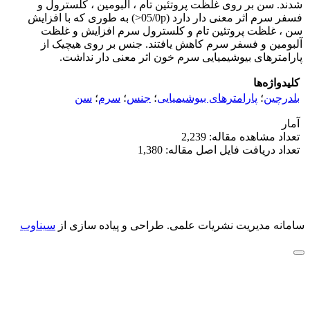
شدند. سن بر روی غلظت پروتئین تام ، آلبومین ، کلسترول و
فسفر سرم اثر معنی دار دارد (05/0p<) به طوری که با افزایش
سن ، غلظت پروتئین تام و کلسترول سرم افزایش و غلظت
آلبومین و فسفر سرم کاهش یافتند. جنس بر روی هیچیک از
پارامترهای بیوشیمیایی سرم خون اثر معنی دار نداشت.
کلیدواژه‌ها
بلدرچین
؛
پارامترهای بیوشیمیایی
؛
جنس
؛
سرم
؛
سن
آمار
تعداد مشاهده مقاله: 2,239
تعداد دریافت فایل اصل مقاله: 1,380
سامانه مدیریت نشریات علمی.
طراحی و پیاده سازی از
سیناوب