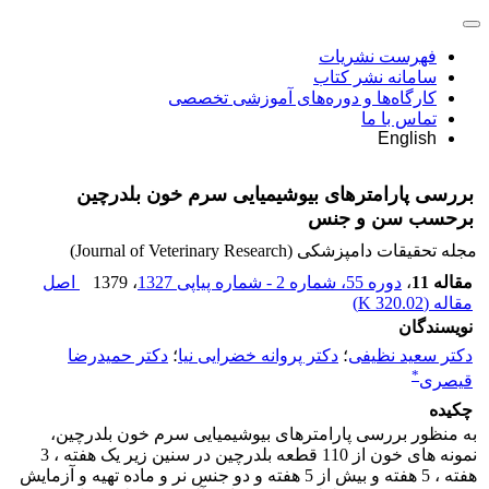
فهرست نشریات
سامانه نشر کتاب
کارگاه‌ها و دوره‌های آموزشی تخصصی
تماس با ما
English
بررسی پارامترهای بیوشیمیایی سرم خون بلدرچین
برحسب سن و جنس
مجله تحقیقات دامپزشکی (Journal of Veterinary Research)
مقاله 11
،
دوره 55، شماره 2 - شماره پیاپی 1327
، 1379
اصل
مقاله (
320.02 K
)
نویسندگان
دکتر سعید نظیفی
؛
دکتر پروانه خضرایی نیا
؛
دکتر حمیدرضا
*
قیصری
چکیده
به منظور بررسی پارامترهای بیوشیمیایی سرم خون بلدرچین،
نمونه های خون از 110 قطعه بلدرچین در سنین زیر یک هفته ، 3
هفته ، 5 هفته و بیش از 5 هفته و دو جنس نر و ماده تهیه و آزمایش