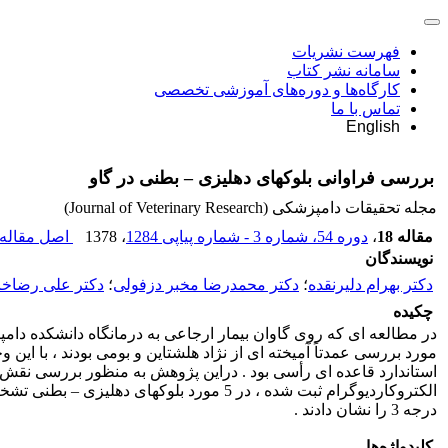
فهرست نشریات
سامانه نشر کتاب
کارگاه‌ها و دوره‌های آموزشی تخصصی
تماس با ما
English
بررسی فراوانی بلوکهای دهلیزی – بطنی در گاو
مجله تحقیقات دامپزشکی (Journal of Veterinary Research)
مقاله 18
،
دوره 54، شماره 3 - شماره پیاپی 1284
، 1378
اصل مقاله 
نویسندگان
دکتر بهرام دلیرنقده
؛
دکتر محمدرضا مخبر دزفولی
؛
دکتر علی رضاخا
چکیده
مورد بررسی عمدتاً آمیخته ای از نژاد هلشتاین و بومی بودند ، با این
درجه 3 را نشان دادند .
کلیدواژه‌ها