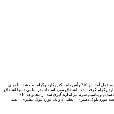
در مطالعه ای که روی گاوان بیمار ارجاعی به درمانگاه دانشکده دامپزشکی دانشگاه ارومیه از فاصله زمانی اسفند ماه 1375 تا آذرماه 1377 به عمل آمد ، از 310 رأس دام الکتروکاردیوگرام ثبت شد . دامهای
کاردیوگرام گرفته شد . اشتقاق مورد استفاده در تمامی دامها اشتقاق
استاندارد قاعده ای رأسی بود . دراین پژوهش به منظور بررسی نقش املاح در وقوع آریتمی های قلبی مقادیر کلسیم ، فسفر ، منیزیم ، کلر ، سدیم و پتاسیم سرم نیز اندازه گیری شد. از مجموعه 310
الکتروکاردیوگرام ثبت شده ، در 5 مورد بلوکهای دهلیزی – بطنی تشخیص داده شد که از این تعداد یازده مورد بلوک دهلیزی – بطنی درجه 1 ، سه مورد بلوک دهلیزی – بطنی 2 و یک مورد بلوک دهلیزی – بطنی