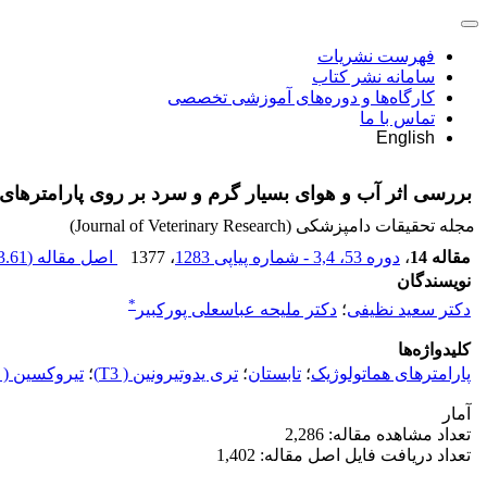
فهرست نشریات
سامانه نشر کتاب
کارگاه‌ها و دوره‌های آموزشی تخصصی
تماس با ما
English
بررسی اثر آب و هوای بسیار گرم و سرد بر روی پارامترهای ه
مجله تحقیقات دامپزشکی (Journal of Veterinary Research)
مقاله 14
،
دوره 53، 3,4 - شماره پیاپی 1283
، 1377
اصل مقاله (
.61 K
نویسندگان
*
دکتر سعید نظیفی
؛
دکتر ملیحه عباسعلی پورکبیر
کلیدواژه‌ها
پارامترهای هماتولوژیک
؛
تابستان
؛
تری یدوتیرونین ( T3)
؛
تیروکسین ( T4)
آمار
تعداد مشاهده مقاله: 2,286
تعداد دریافت فایل اصل مقاله: 1,402