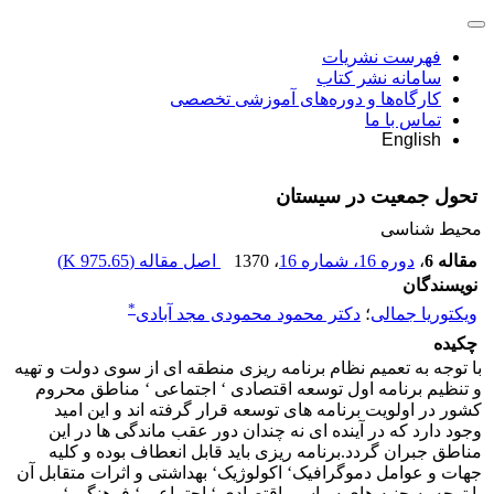
فهرست نشریات
سامانه نشر کتاب
کارگاه‌ها و دوره‌های آموزشی تخصصی
تماس با ما
English
تحول جمعیت در سیستان
محیط شناسی
مقاله 6
،
دوره 16، شماره 16
، 1370
اصل مقاله (
975.65 K
)
نویسندگان
*
ویکتوریا جمالی
؛
دکتر محمود محمودی مجد آبادی
چکیده
با توجه به تعمیم نظام برنامه ریزی منطقه ای از سوی دولت و تهیه
و تنظیم برنامه اول توسعه اقتصادی ‘ اجتماعی ‘ مناطق محروم
کشور در اولویت برنامه های توسعه قرار گرفته اند و این امید
وجود دارد که در آینده ای نه چندان دور عقب ماندگی ها در این
مناطق جبران گردد.برنامه ریزی باید قابل انعطاف بوده و کلیه
جهات و عوامل دموگرافیک‘ اکولوژیک‘ بهداشتی و اثرات متقابل آن
با توجه به جنبه های سیاسی اقتصادی ‘ اجتماعی ‘ فرهنگی ‘