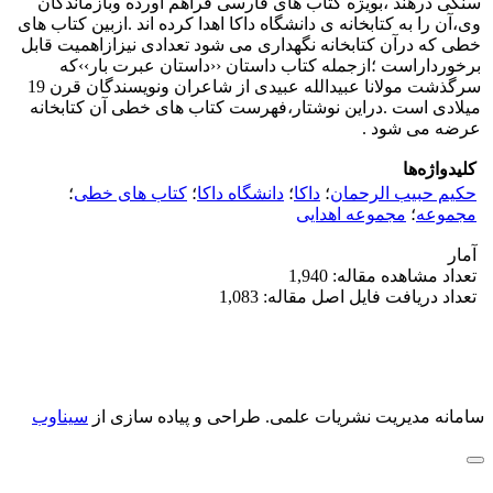
سنگی درهند ،بویژه کتاب های فارسی فراهم آورده وبازماندگان
وی،آن را به کتابخانه ی دانشگاه داکا اهدا کرده اند .ازبین کتاب های
خطی که درآن کتابخانه نگهداری می شود تعدادی نیزازاهمیت قابل
برخورداراست ؛ازجمله کتاب داستان ‹‹داستان عبرت بار››که
سرگذشت مولانا عبیدالله عبیدی از شاعران ونویسندگان قرن 19
میلادی است .دراین نوشتار،فهرست کتاب های خطی آن کتابخانه
عرضه می شود .
کلیدواژه‌ها
حکیم حبیب الرحمان
؛
داکا
؛
دانشگاه داکا
؛
کتاب های خطی
؛
مجموعه
؛
مجموعه اهدایی
آمار
تعداد مشاهده مقاله: 1,940
تعداد دریافت فایل اصل مقاله: 1,083
سامانه مدیریت نشریات علمی.
طراحی و پیاده سازی از
سیناوب