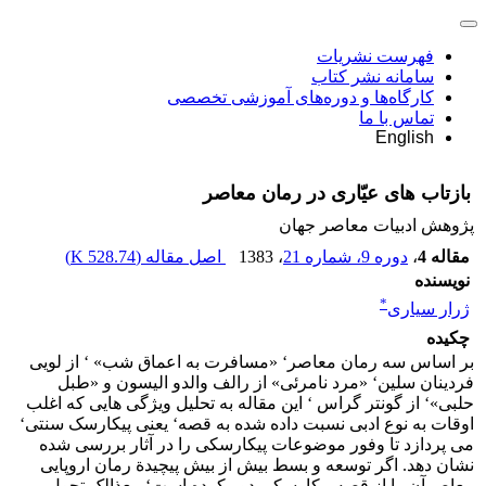
فهرست نشریات
سامانه نشر کتاب
کارگاه‌ها و دوره‌های آموزشی تخصصی
تماس با ما
English
بازتاب های عیّاری در رمان معاصر
پژوهش ادبیات معاصر جهان
مقاله 4
،
دوره 9، شماره 21
، 1383
اصل مقاله (
528.74 K
)
نویسنده
*
ژرار سیاری
چکیده
بر اساس سه رمان معاصر‘ «مسافرت به اعماق شب» ‘ از لویی
فردینان سلین‘ «مرد نامرئی» از رالف والدو الیسون و «طبل
حلبی»‘ از گونتر گراس ‘ این مقاله به تحلیل ویژگی هایی که اغلب
اوقات به نوع ادبی نسبت داده شده به قصه‘ یعنی پیکارسک سنتی‘
می پردازد تا وفور موضوعات پیکارسکی را در آثار بررسی شده
نشان دهد. اگر توسعه و بسط بیش از بیش پیچیدة رمان اروپایی
معاصرآن را از قصه پیکارسکی دور کرده است‘ معذالک تحول