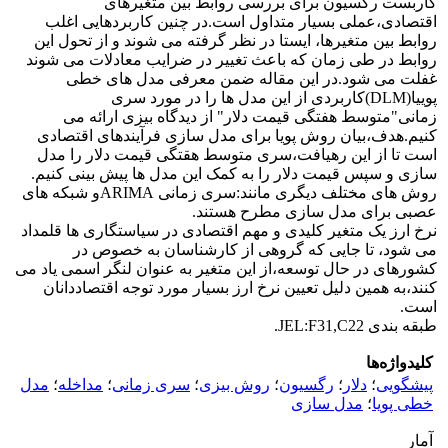
کاربست رگسیون برای بررسی روابط بین متغیرهای
اقتصادی،عملی بسیار متداول است.در چنین کاربردهایی اغلب
روابط بین متغیرها، ایستا در نظر گرفته می شوند و از تحول این
روابط در طی زمان که باعث تغییر در ضرایب معادلات می شوند
غفلت می شود.در این مقاله ضمن معرفی مدل های خطی
پوییا(DLM)کاربردی از این مدل ها را در مورد سری
زمانی"متوسط هفتگی قیمت دلار" از دیدگاه بیزی ارائه می
کنیم.هدف،بیان روش پویا برای مدل سازی فرآیندهای اقتصادی
است تا از این رهیافت،سری متوسط هقتگی قیمت دلار را مدل
سازی و سپس قیمت دلار را به کمک این مدل ها پیش بینی کنیم.
روش های مختلف دیگری مانند:سری زمانی ARIMAو شبکه های
عصبی برای مدل سازی مطرح هستند.
نرخ ارز یک متغیر کلیدی و مهم اقتصادی در سیاستگاری ها قلمداد
می شود، تا جایی که گروهی از کارشناسان به خصوص در
کشورهای در حال توسعه،از این متغیر به عنوان لنگر اسمی یاد می
کنند،به همین دلیل تعیین نرخ ارز بسیار مورد توجه اقتصاددانان
است.
طبقه بندی JEL:F31,C22.
کلیدواژه‌ها
پیشگویی
؛
دلار
؛
رگسیون
؛
روش بیزی
؛
سری زمانی
؛
مداخله
؛
مدل
خطی پویا
؛
مدل سازی
آمار