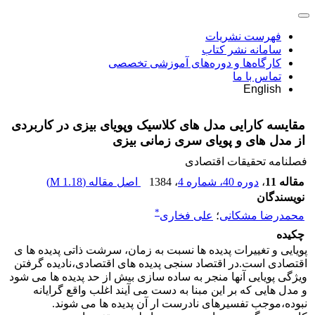
فهرست نشریات
سامانه نشر کتاب
کارگاه‌ها و دوره‌های آموزشی تخصصی
تماس با ما
English
مقایسه کارایی مدل های کلاسیک وپویای بیزی در کاربردی
از مدل های و پویای سری زمانی بیزی
فصلنامه تحقیقات اقتصادی
مقاله 11
،
دوره 40، شماره 4
، 1384
اصل مقاله (
1.18 M
)
نویسندگان
*
محمدرضا مشکانی
؛
علی فخاری
چکیده
پویایی و تغییرات پدیده ها نسبت به زمان، سرشت ذاتی پدیده ها ی
اقتصادی است.در اقتصاد سنجی پدیده های اقتصادی،نادیده گرفتن
ویژگی پویایی آنها منجر به ساده سازی بیش از حد پدیده ها می شود
و مدل هایی که بر این مبنا به دست می آیند اغلب واقع گرایانه
نبوده،موجب تفسیرهای نادرست ار آن پدیده ها می شوند.