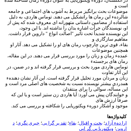
در انگلستان، دورهء ویکتوریایی به عنوان دورهء رمان شناخته شده
است و
موضوعات بحث برانگیز مربرط به آشوب های اجتماعی و جامعه
شالردهء این رمان ها راتشکیل می دهند. توماس هاردی، به دلیل
استفاده از مضامین داستانی متهورانه ای معروف شده که پش از
او، نویسندگان جرأت اشاره بدان را نداشته اند. با این وجود،
این نویسنده شدیدأ تحت تأثیر "اصالت انواع " داروین قرار داشت.
مفاهیم سازگاری و
بقاء، قوی ترین چارچوب رمان های او را تشکیل می دهد. آثار او
همچنین موضوعات
عمدهء زمان و زنان را مورد بررسی قرار می دهند. در این مقاله،
رمان های برجستهء
توماس هاردی مورد بحث و بررسی قرار گرفته اند و در ضمن، در
این آثار تفاوت
زنان و مردان مورد تحلیل قرار گرفته است. این آثار نشان دهندهء
همدردی بیشتر نویسنده نسبت به شخصیت های اصلی مرد است و
این مسأله، سوالی را برای منتقدان
و خوانندگان پیش می آورد: آیا هاردی زن ستیز است و یا این که
صرفأ ارزش های
موجود و آشکار دورهء ویکتوریایی را شکافته و بررسی می کند.
کلیدواژه‌ها
ارا دهء آزا د
؛
بخت و اقبال
؛
بقاء
؛
تقد یر گرا یی
؛
جبری نگری
؛
د
اروین
؛
ویکتوریا یی گر ایی