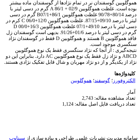
هموگلوبین گوسفندان نر در تمام نژادها از گوسفندان ماده بیشتر
بوده است. غلظت هموگلوبین A 86/1 + 02/9 گرم در دسی لیتر با
درصد 80/14+90/78 غلظت هموگلوبین B07/1+86/1 گرم در دسی
لیتر با درصد 09/10+87/15. غلظت هموگلوبین C 06/0+12/0 کرم در
دسی لیتر با درصد 49/10+07/1 غلظت هموگلوبین D 00/0+16/3
گرم در دسی لیتر با درصد 01/6+91/26. بدیهی است گوسفندان زل
فاقد هموگلوبین B هستند و هموگلوبین D فقط در گوسفندان نژاد
سنگسری موجود است.
نتیجه‌گیری : از آنجا که نژاد سنگسری فقط یک نوع هموگلوبین
ABCD و نژاد زل فقط یک نوع هموگلوبین AC دارد. بنابراین این دو
نژاد از یکدیگر و از دو نژاد مهربان و شال قابل تفکیک نژادی هستند.
کلیدواژه‌ها
الکتروفورز
؛
گوسفند
؛
هموگلوبین
آمار
تعداد مشاهده مقاله: 2,743
تعداد دریافت فایل اصل مقاله: 1,124
سامانه مدیریت نشریات علمی.
طراحی و پیاده سازی از
سیناوب