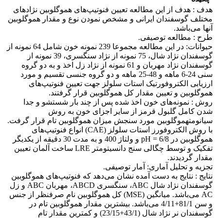
هدف : هدف از این مطالعه تعیین فنوتیپ‌های هموگلوبین نژادهای
مختلف گوسفندان ایرانی و مشخص نمودن نوع و مقدار هموگلوبین
آنها می‌باشد.
طرح : مطالعه توصیفی.
حیوانات: در این مطالعه مجموعا 239 نمونه خون شامل 64 نمونه از
گوسفندان نژاد شال، 75 نمونه از نژاد سنگسری، 39 نمونه از
گوسفندان نژاد مهربان و 61 نمونه از نژاد زل اخذ و به دو گروه
سنی 24-6 ماهه و 48-25 ماهه و دو گروه جنسی تقسیم و مورد
ارزیابی الکتروفورتیک استات سلولز جهت تعیین فنوتیپ‌های
هموگلوبین و تعیین مقدار کل هموگلوبین قرار گرفتند.
روش : نمونه‌های خون اخذ شده پس از چند بار شستشو و جدا
شدن کامل گلبول قرمز از سایر اجزای خون به روش
سیانومتهموگلوبین مورد سنجش میزان هموگلوبین تام قرار گرفت.
با روش الکتروفورز استات سلولز (CAE) انواع فنوتیپ‌های
هموگلوبین در 6/8 = pH و ولتاژ 400 و به مدت 30 دقیقه از یکدیگر
تفکیک و توسط چگالی سنج دانسیتومتر LRE ساخت آلمان تعیین
مقدار گردیدند.
تجزیه و تحلیل آماری: آمار توصیفی.
نتایج : نتایج به دست آمده نشان می‌دهد که فنوتیپ‌های هموگلوبین
گوسفندان نژاد شال ABC، سنگسری ABCD، مهربان ABC و زل
AC می‌باشد. میانگین (MSE) کل هموگلوبین نام صرفنظر از جنس
و سن 81/1+4/11 می‌باشد. بیشترین مقدار هموگلوبین تام در
گوسفندان نر نژاد شال (43/1+23/15) و کمترین مقدار تام