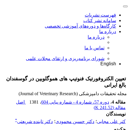
فهرست نشریات
سامانه نشر کتاب
کارگاه‌ها و دوره‌های آموزشی تخصصی
درباره ما
درباره ما
تماس با ما
شورای برنامه‌ریزی و ارتقای مجلات علمی
English
تعیین الکتروفورتیک فنوتیپ های هموگلوبین در گوسفندان
بالغ ایرانی
مجله تحقیقات دامپزشکی (Journal of Veterinary Research)
مقاله 4
،
دوره 57، شماره 4 - شماره پیاپی 604
، 1381
اصل
مقاله (
241.52 K
)
نویسندگان
*
کتر علی مجابی
؛
دکتر حسین محمودی
؛
دکتر تابنده شریعتی
چکیده