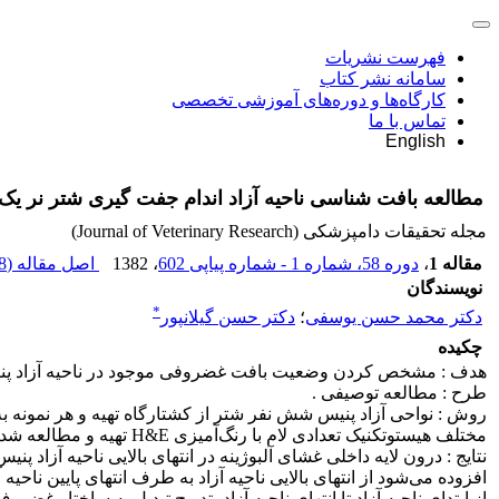
فهرست نشریات
سامانه نشر کتاب
کارگاه‌ها و دوره‌های آموزشی تخصصی
تماس با ما
English
مطالعه بافت شناسی ناحیه آزاد اندام جفت گیری شتر نر یک 
مجله تحقیقات دامپزشکی (Journal of Veterinary Research)
مقاله 1
،
دوره 58، شماره 1 - شماره پیاپی 602
، 1382
اصل مقاله (
 K
نویسندگان
*
دکتر محمد حسن یوسفی
؛
دکتر حسن گیلانپور
چکیده
هدف : مشخص کردن وضعیت بافت غضروفی موجود در ناحیه آزاد پنیس
طرح : مطالعه توصیفی .
مختلف هیستوتکنیک تعدادی لام با رنگ‌آمیزی H&E تهیه و مطالعه شد.
نتایج : درون لایه داخلی غشای آلبوژینه در انتهای بالایی ناحیه آزاد
افزوده می‌شود از انتهای بالایی ناحیه آزاد به طرف انتهای پایین نا
از ابتدای ناحیه آزاد تا انتهای ناحیه آزاد بتدریج تبدیل به ساختار غضر