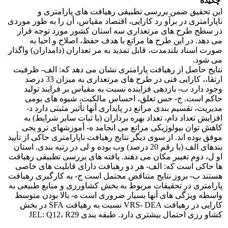
چکیده
این تحقیق ضمن بررسی تطبیقی رهیافت های پارامتری و
ناپارامتری در برآو رد کارایی، اقتصاد مقیاس، أن را به طور موردی
در سطح طرح های مرتعداری سه استان کشور مورد توجه قرار
می دهد. در این طرح ها مراتع با هدف حفظ، اصلاح و احیا به
صورت اسناد بلندمدت، قابل تمدید به مر تعداران (دامداران) واگذار
می شود.
نتایج حاصل از رهیافت پارامتری نشان می دهد که: الف- ظرفیت
ارتقا،، کارایی فنی در طرح های مرتعداری به میزان 33 درصد
وجود دارد ب- بازدهی فزاینده نسبت به مقیاس بر فرایند تولید
حاکم است. ج- حس تعلق، احساس مالکیت، شیوه های بومی
مدیریت، تقسیم بندی مراتع در پایداری أنها تأثیر مثبتی دارد د-
افزایش تعداد دام، تعداد بهره برداران (با ثبات سایر شرایط) به
کاهش توان بیولوژیکی مراتع می انجامد ه- أموزشهای ترو یجی
موفق بوده اند. از سوی دیگر نتایج رهیافت ناپارامتری حاکی از تأیید
بندهای الف (با رقم 20 درصد) وب بوده و لی در رتبه بندی. استان
او ل، دوم تغییر مکان می دهند. یافته های بررسی تطبیقی رهیافت
ها حاکی است که: الف- هر دو رهیافت دارای قابلیت های خاصی
هستند ب- بروز نتایج متناقض محتمل است ج- به کارگیری رهیافت
پارامتری در تحقیقات مربوط به بخش کشاورزی و منابع طبیعی به
واسطه ویژگی های أنها بسیار ضروری است ه- بالا بودن متوسط
کارایی در رهیافت VRS- DEA نسبت به رهیافت SFA در بخش
کشاو رزی احتمال بیشتری دارد. طبقه بندی JEL: Q12، R29