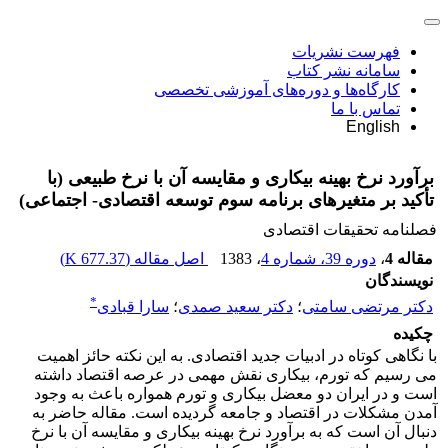
فهرست نشریات
سامانه نشر کتاب
کارگاه‌ها و دوره‌های آموزشی تخصصی
تماس با ما
English
برآورد نرخ بهینه بیکاری و مقایسه آن با نرخ طبیعی (با
تأکید بر متغیرهای برنامه سوم توسعه اقتصادی- اجتماعی)
فصلنامه تحقیقات اقتصادی
مقاله 4
،
دوره 39، شماره 4
، 1383
اصل مقاله (
677.37 K
)
نویسندگان
*
دکتر مرتضى سامتى
؛
دکتر سعید صمدى
؛
سارا قبادی
چکیده
با نگاهی کوتاه در ادبیات جدید اقتصادی. به این نکته حائز اهمیت
می رسیم که تورم، بیکاری نقش مهمی در عرصه اقتصاد داشته
است و در ایران دو معضل بیکاری و تورم همواره باعث به وجود
آمدن مشکلات در اقتصاد و جامعه گردیده است. مقاله حاضر به
دنبال آن است که به برآورد نرخ بهینه بیکاری و مقایسه آن با نرخ