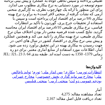
طبیعی پرداخته و سپس نگاهی کوتاه به عملکرد و پیش بینی برنامه
سوم توسعه در مورد دستیابی به نرخ بیکاری مطلوب می اندازد.
برای این منظور با ارائه یک چهارچوب نظری، به کارگیری منحنی
آرمی که نشأت گرفته از منحنی لافر استء به برآو رد نرخ بهینه
بیکاری 9/6 درصد برای اقتصاد ایران پرداخته است و سپس با
استفاده از تحقیقات جرج پری، گوردون با تأکید بر انتظارات
قیاسی، نرخ بیکاری طبیعی 6/10درصد برای اقتصاد ایران محاسبه
گردید. نتایج کسب شده فرضیه معنی دار بودن اختلاف میان نرخ
بیکاری طبیعی، نرخ بهینه بیکاری را تأیید می کند و همچنین عملکرد
و پیش بینی نرخ بیکاری در اقتصاد کشور در سال های اخیر، در
جهت رسیدن به بیکاری بهینه در این تحقیق برآورد زده می شود.
آمار، اطلاعات مورد استفاده از منابع آماری معتبر. برای دو ره
زمانی 1379- 1350 به دست آمده اند. طبقه بندی JEL: J21، 23 J، 64
J.
کلیدواژه‌ها
انتظارات تورمی
؛
بیکاری
؛
پس انداز ملی
؛
تورم
؛
تولید ناخالص
ملی
؛
مخارج سرمایه گذاری بخش خصوصی
؛
مخارج عمرانی
بودجه عمومی دو لت
؛
منحنی آرمی
؛
منحنی فیلیپس
آمار
تعداد مشاهده مقاله: 4,275
تعداد دریافت فایل اصل مقاله: 2,167